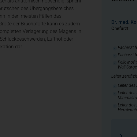
rößer als anatomisch notwendig, spricht
hrutschen des Übergangsbereiches
Urologie, Uro-Onkologie und 
n in den meisten Fällen das
Dr. med. Ko
r Größe der Bruchpforte kann es zudem
Chefarzt
 kompletten Verlagerung des Magens in
Viszeral-, Minimal- und Onko
 Schluckbeschwerden, Luftnot oder
kation dar.
Facharzt f
Facharzt f
Zentren + Spezialisierte Ver
Fellow of
Wall Surg
Leiter zertifiz
Praxen + Ambulante Versorg
Leiter des
Leiter des
Minimalinv
ie und Neuroradiologie
Pflege + Therapie
Leiter des
Hernienchi