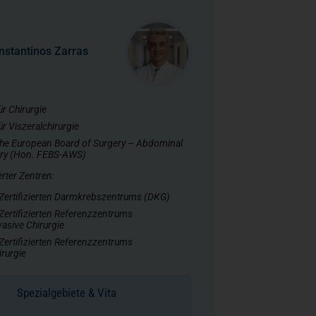
Kinderurologie
nstantinos Zarras
logische Chirurgie
ür Chirurgie
ür Viszeralchirurgie
sorgung
 the European Board of Surgery – Abdominal
ery (Hon. FEBS-AWS)
ierter Zentren:
ung
 Zertifizierten Darmkrebszentrums (DKG)
 Zertifizierten Referenzzentrums
asive Chirurgie
 Zertifizierten Referenzzentrums
rurgie
Spezialgebiete & Vita