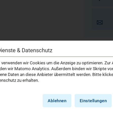
Dienste & Datenschutz
verwenden wir Cookies um die Anzeige zu optimieren. Zur A
Reflux-Therapie
en wir Matomo Analytics. Außerdem binden wir Skripte von
e Daten an diese Anbieter übermittelt werden. Bitte klick
das komplette Spektrum
In Abhängigkeit der erhobenen B
nschutz zu erhalten.
Stunden pH-Metrie,
Befundbesprechung eine individue
nes laryngo-pharyngealen
Refluxerkrankung umfasst bei uns 
 Computertomografie).
Ablehnen
Einstellungen