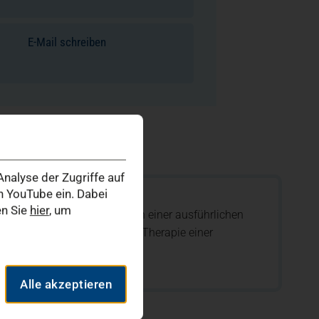
E-Mail schreiben
nalyse der Zugriffe auf
 YouTube ein. Dabei
en Sie
hier
, um
efunde werden wir im Rahmen einer ausführlichen
lle Therapie empfehlen. Die Therapie einer
folgende vier Bereiche:
Alle akzeptieren