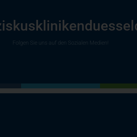
iskuskliniken­duessel
Folgen Sie uns auf den Sozialen Medien!
(öffnet in einem neuen Tab)
(öffnet in einem neuen Tab)
(öffnet in einem neuen Tab)
(öffnet in einem neuen Tab)