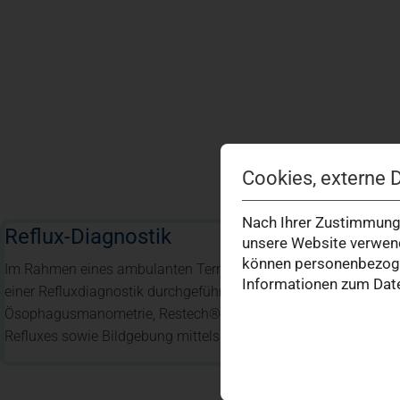
Cookies, externe 
Nach Ihrer Zustimmung 
Reflux-Diagnostik
unsere Website verwend
können personenbezogen
Im Rahmen eines ambulanten Termins kann in unserer Klinik 
Informationen zum Date
einer Refluxdiagnostik durchgeführt werden (Gastroskopie, 24 
Ösophagusmanometrie, Restech® – Messung zur Abklärung ei
Refluxes sowie Bildgebung mittels Ösophagusbreischluck oder