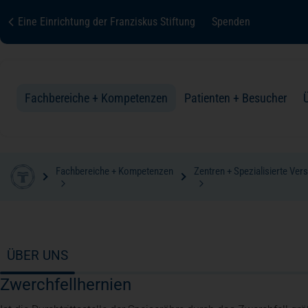
Eine Einrichtung der Franziskus Stiftung
Spenden
Fachbereiche + Kompetenzen
Patienten + Besucher
Fachbereiche + Kompetenzen
Zentren + Spezialisierte Ver
palliativmedizin
Fachbereiche + Kompetenzen
Patienten + Besucher
Über uns
Karriere
Kontakt
Zur Übersicht
Zur Übersicht
Zur Übersicht
Zur Übersicht
Zur Übersicht
Zur Übersicht
Anästhesie und Operative Intensivmedizin
Ihre Aufnahme
Organisation + Struktur
ÜBER UNS
Zwerchfellhernien
Augenheilkunde
Ihr Aufenthalt
Qualität + Sicherheit