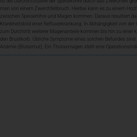
Ist die Durchtrittsstelle der Speiseröhre durch das Zwerchfell g
man von einem Zwerchfellbruch. Hierbei kann es zu einem Hoc
Klinik für Frauenheilkunde, Geburtshilfe und Senologie
Ihre Entlassung
zwischen Speiseröhre und Magen kommen. Daraus resultiert dan
Krankheitsbild einer Refluxerkrankung. In Abhängigkeit von de
zum Durchtritt weiterer Magenanteile kommen bis hin zu einer
Innere Medizin
den Brustkorb. Übliche Symptome eines solchen Befundes sind
Anämie (Blutarmut). Ein Thoraxmagen stellt eine Operationsindi
Neurologie
Onkologie, Hämatologie und Palliativmedizin
Institut für Diagnostische und Interventionelle Radiolog