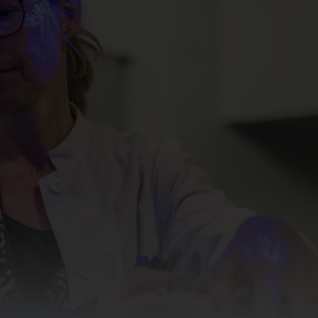
Kinderurologie
logische Chirurgie
sorgung
ung