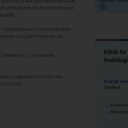
d gleichzeitig das umliegende gesunde
en ermöglichen heute eine wirksame
ualität.
n Fachdisziplinen im Onkologischen
atientin und jeden Patienten ein
Klinik fü
mit Conebeam-CT zur exakten
Radiolog
taxie) ausgerüstet und nutzt das
Prof Dr. me
in Echtzeit.
Chefarzt
Ärztlicher
Stellvertre