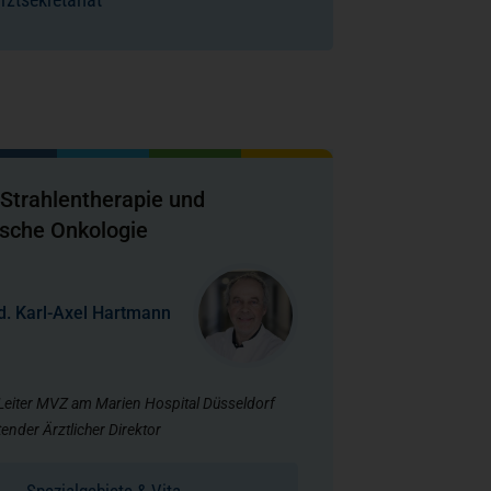
r Strahlentherapie und
ische Onkologie
d. Karl-Axel Hartmann
 Leiter MVZ am Marien Hospital Düsseldorf
tender Ärztlicher Direktor
Spezialgebiete & Vita