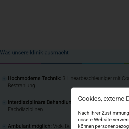
Was unsere klinik ausmacht
Hochmoderne Technik:
3 Linearbeschleuniger mit C
Bestrahlung
Cookies, externe 
Interdisziplinäre Behandlung:
Therapieplanung im Tu
Fachdisziplinen
Nach Ihrer Zustimmung 
unsere Website verwend
Ambulant möglich:
Viele Behandlungen ohne stationä
können personenbezogen