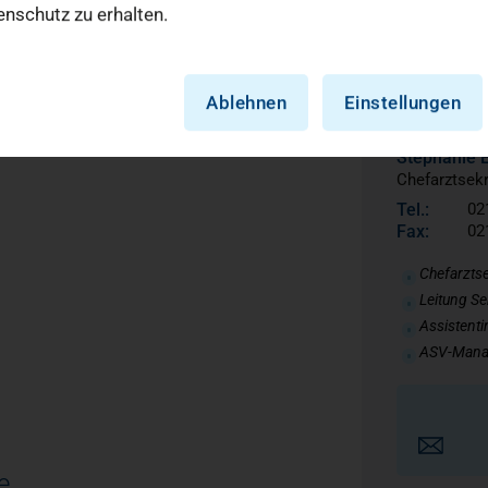
nschutz zu erhalten.
 durch moderne
Kontakt C
Ablehnen
Einstellungen
Stephanie 
Chefarztsekr
Tel.:
02
Fax:
02
Chefarztse
Leitung Se
Assistent
ASV-Manag
e