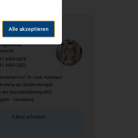
hefarztsekretariat
Alle akzeptieren
Engelhardt
etariat
11 4400-6878
11 4400-2052
kretariat Prof. Dr. med. Hartmann
kretariat der Strahlentherapie
in der Geschäftsführung MVZ
erin - Verwaltung
E-Mail schreiben