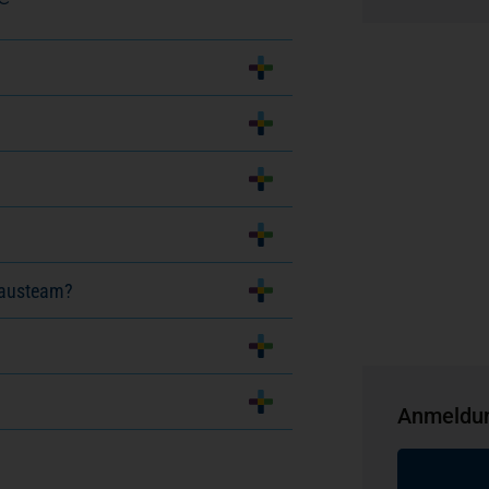
hausteam?
Anmeldun