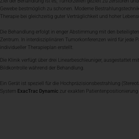
Ziel der Behandlung ist es, Tumorzellen gezielt zu zerstören un
Gewebe bestmöglich zu schonen. Moderne Bestrahlungstechnik
Therapie bei gleichzeitig guter Verträglichkeit und hoher Lebensq
Die Behandlung erfolgt in enger Abstimmung mit den beteiligte
Zentrum. In interdisziplinären Tumorkonferenzen wird für jede P
individueller Therapieplan erstellt.
Die Klinik verfügt über drei Linearbeschleuniger, ausgestattet 
Bildkontrolle während der Behandlung.
Ein Gerät ist speziell für die Hochpräzisionsbestrahlung (Stereo
System
ExacTrac Dynamic
zur exakten Patientenpositionierung 