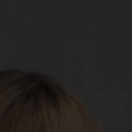
Spenden
+ Helfen
News
Spenden
+ Helfen
Veranstaltungen
Spenden
+ Helfen
Patientenportal