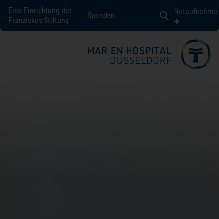
Eine Einrichtung der
Notaufnahme
Spenden
Marien Hospital Düsseldorf
Franziskus Stiftung
Fachbereiche + Kompetenzen
Patienten + Besucher
Über uns
Karriere
Kontakt