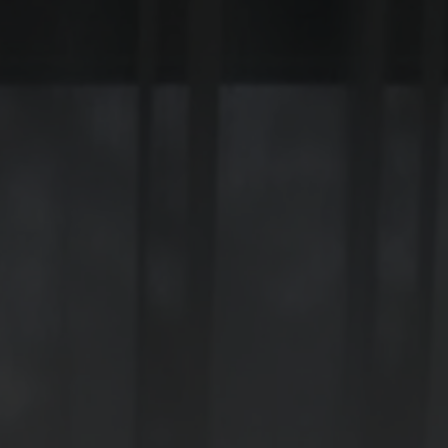
Spenden
+ Helfen
News
Spenden
+ Helfen
Veranstaltungen
Spenden
+ Helfen
Patientenportal