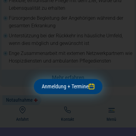
Flexible, einfühlsame Pflege mit dem Ziel, Würde und
Lebensqualität zu erhalten
Fürsorgende Begleitung der Angehörigen während der
gesamten Erkrankung
Unterstützung bei der Rückkehr ins häusliche Umfeld,
wenn dies möglich und gewünscht ist
Enge Zusammenarbeit mit externen Netzwerkpartnern wie
Hospizdiensten und ambulanten Pflegediensten
Mehr erfahren
Anmeldung + Termine
Notaufnahme
(öffnet in einem neuen Tab)
Anfahrt
Kontakt
Menü