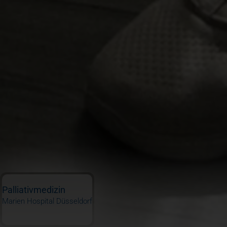
Palliativmedizin
Marien Hospital Düsseldorf