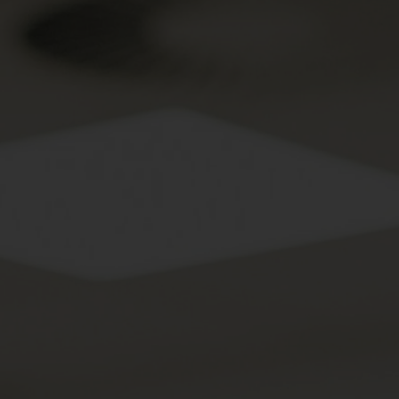
Spenden
+ Helfen
News
Spenden
+ Helfen
Veranstaltungen
Spenden
+ Helfen
Patientenportal