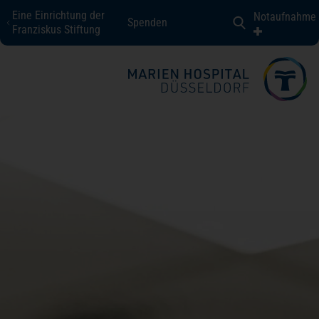
Eine Einrichtung der
Notaufnahme
Spenden
Marien Hospital Düsseldorf
Franziskus Stiftung
Fachbereiche + Kompetenzen
Patienten + Besucher
Über uns
Karriere
Kontakt