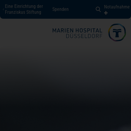
Eine Einrichtung der
Notaufnahme
Spenden
Marien Hospital Düsseldorf
Franziskus Stiftung
Fachbereiche + Kompetenzen
Patienten + Besucher
Über uns
Karriere
Kontakt