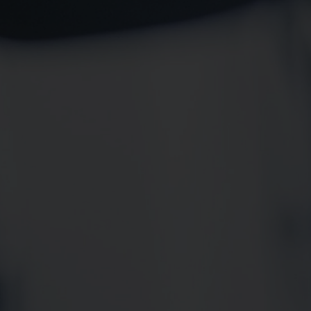
Spenden
+ Helfen
News
Spenden
+ Helfen
Veranstaltungen
Spenden
+ Helfen
Patientenportal