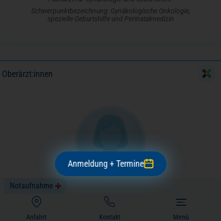
Schwerpunktbezeichnung: Gynäkologische Onkologie,
spezielle Geburtshilfe und Perinatalmedizin
Oberärzt:innen
Anmeldung + Termine
Notaufnahme
Dr. med. Zuebeyde Akyazi-Oberhoffe
Oberärztin
(öffnet in einem neuen Tab)
Anfahrt
Kontakt
Menü