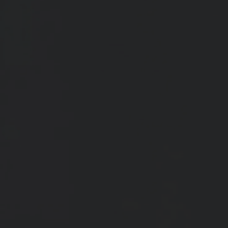
Spenden
+ Helfen
News
Spenden
+ Helfen
Veranstaltungen
Spenden
+ Helfen
Patientenportal