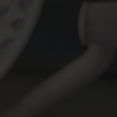
Spenden
+ Helfen
News
Spenden
+ Helfen
Veranstaltungen
Spenden
+ Helfen
Patientenportal