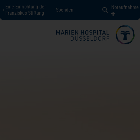
Eine Einrichtung der
Notaufnahme
Spenden
Marien Hospital Düsseldorf
Franziskus Stiftung
Fachbereiche + Kompetenzen
Patienten + Besucher
Über uns
Karriere
Kontakt