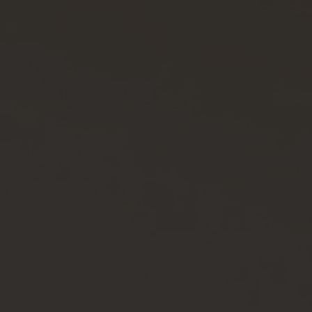
Spenden
+ Helfen
News
Spenden
+ Helfen
Veranstaltungen
Spenden
+ Helfen
Patientenportal