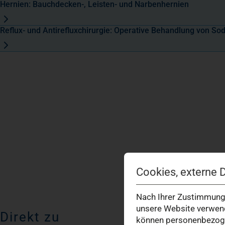
Hernien: Bauchdecken-, Leisten- und Narbenhernien
Reflux- und Antirefluxchirurgie: Operative Behandlung von S
Cookies, externe 
Nach Ihrer Zustimmung 
unsere Website verwend
Direkt zu
können personenbezogen