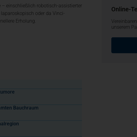
– einschließlich robotisch-assistierter
Online-T
n laparoskopisch oder da Vinci-
nellere Erholung.
Vereinbaren
unserem Pat
stumore
esamten Bauchraum
nalregion