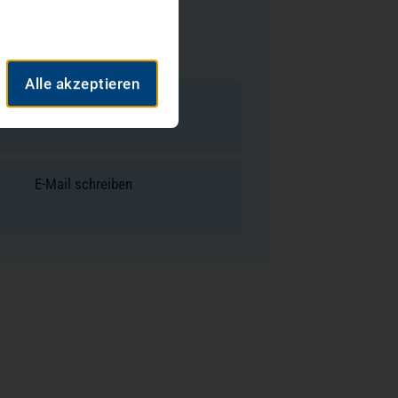
 Zertifizierten Referenzzentrums
asive Chirurgie
 Zertifizierten Referenzzentrums
rurgie
Alle akzeptieren
Spezialgebiete & Vita
E-Mail schreiben