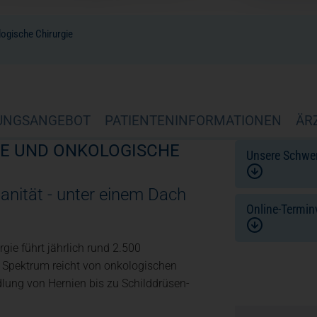
logische Chirurgie
UNGSANGEBOT
PATIENTENINFORMATIONEN
ÄR
IVE UND ONKOLOGISCHE
Unsere Schwe
anität - unter einem Dach
Online-Termin
gie führt jährlich rund 2.500
 Spektrum reicht von onkologischen
lung von Hernien bis zu Schilddrüsen-
(öffnet in einem 