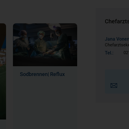
Chefarzts
Jana Vone
Chefarztseke
Tel.:
02
Sodbrennen| Reflux