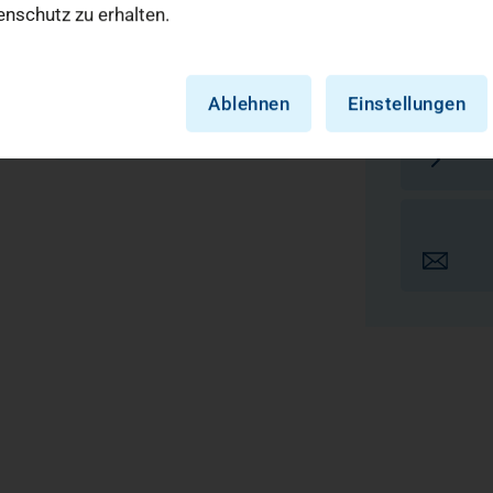
Leiter des
nschutz zu erhalten.
Minimalinv
Leiter des
Hernienchi
Ärzteinformationen
Ablehnen
Einstellungen
Mehr erfahren +