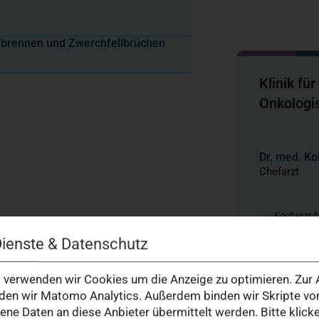
odbrennen und Zwerchfellbrüchen
Klinik fü
Onkologi
Dr. med. Ko
Chefarzt
Facharzt f
Facharzt f
Dienste & Datenschutz
Fellow of
Wall Surg
verwenden wir Cookies um die Anzeige zu optimieren. Zur A
Leiter zertifiz
en wir Matomo Analytics. Außerdem binden wir Skripte von
Leiter des
e Daten an diese Anbieter übermittelt werden. Bitte klick