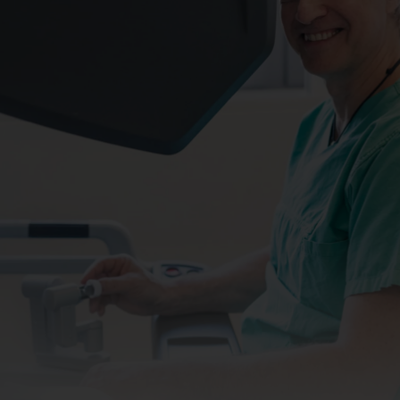
Kinderurologie
logische Chirurgie
sorgung
ung