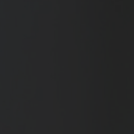
Spenden
+ Helfen
News
Spenden
+ Helfen
Veranstaltungen
Spenden
+ Helfen
Patientenportal