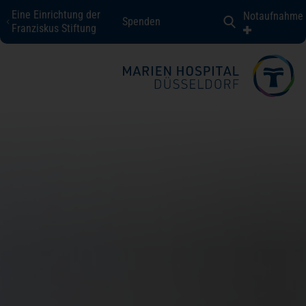
Eine Einrichtung der
Notaufnahme
Spenden
Marien Hospital Düsseldorf
Franziskus Stiftung
Fachbereiche + Kompetenzen
Patienten + Besucher
Über uns
Karriere
Kontakt