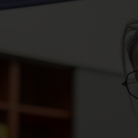
Spenden
+ Helfen
News
Spenden
+ Helfen
Veranstaltungen
Spenden
+ Helfen
Patientenportal