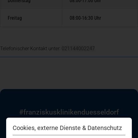
Donnerstag
08:00-17:00 Uhr
Spenden
+ Helfen
Freitag
08:00-16:30 Uhr
News
Telefonischer Kontakt unter:
021144002247
Spenden
+ Helfen
Veranstaltungen
Spenden
+ Helfen
#franziskuskliniken­duesseldorf
Folgen Sie uns auf den Sozialen Medien!
Patientenportal
Cookies, externe Dienste & Datenschutz