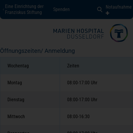
Eine Einrichtung der
Notaufnahme
Spenden
Marien Hospital Düsseldorf
Franziskus Stiftung
Fachbereiche + Kompetenzen
Öffnungszeiten/ Anmeldung
Patienten + Besucher
Wochentag
Zeiten
Über uns
Montag
08:00-17:00 Uhr
Karriere
Dienstag
08:00-17:00 Uhr
Mittwoch
08:00-16:30
Kontakt