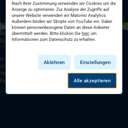
Nach Ihrer Zustimmung verwenden wir Cookies um die
(öffnet in einem neuen Tab)
(öffnet in einem neuen Tab)
(öffnet in einem neuen Tab)
(öffnet in einem neuen T
Anzeige zu optimieren. Zur Analyse der Zugriffe auf
unsere Website verwenden wir Matomo Analytics.
Außerdem binden wir Skripte von YouTube ein. Dabei
können personenbezogene Daten an diese Anbieter
Marien Hospital
übermittelt werden. Bitte klicken Sie
hier
, um
Informationen zum Datenschutz zu erhalten.
Düsseldorf
Rochusstraße 2
Ablehnen
Einstellungen
40479 Düsseldorf
Tel.:
0211 / 4 400 - 0
Alle akzeptieren
Fax:
0211 / 4 400 - 2 610
(öffnet in einem neuen Tab)
Ihre Anreise
Telefon
E-Mail senden