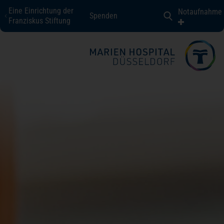
Eine Einrichtung der
Notaufnahme
Spenden
Marien Hospital Düsseldorf
Franziskus Stiftung
Fachbereiche + Kompetenzen
Patienten + Besucher
Über uns
Karriere
Kontakt