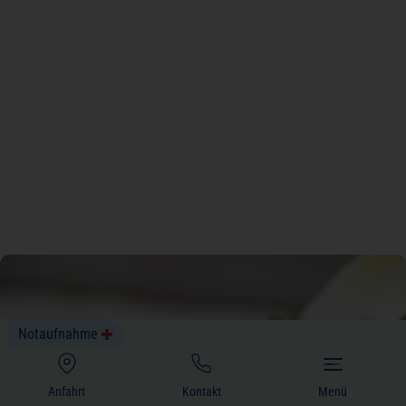
Notaufnahme
(öffnet in einem neuen Tab)
Anfahrt
Kontakt
Menü