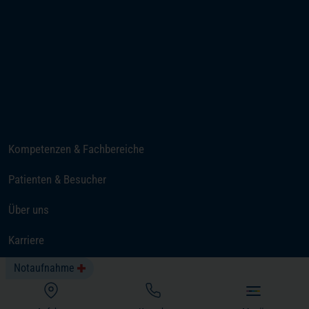
(öffnet in einem neuen Tab)
Ihre Anreise
Telefon
E-Mail senden
Kompetenzen & Fachbereiche
Patienten & Besucher
Über uns
Karriere
Notaufnahme
Neuigkeiten
(öffnet in einem neuen Tab)