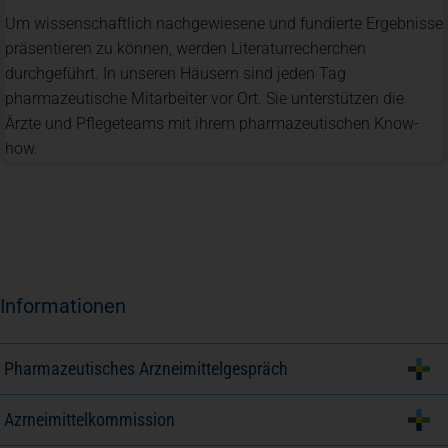
Um wissenschaftlich nachgewiesene und fundierte Ergebnisse
Spenden
+ Helfen
präsentieren zu können, werden Literaturrecherchen
durchgeführt. In unseren Häusern sind jeden Tag
pharmazeutische Mitarbeiter vor Ort. Sie unterstützen die
News
Ärzte und Pflegeteams mit ihrem pharmazeutischen Know-
how.
Spenden
+ Helfen
Veranstaltungen
Informationen
Spenden
+ Helfen
Pharmazeutisches Arzneimittelgespräch
Patientenportal
Azrneimittelkommission