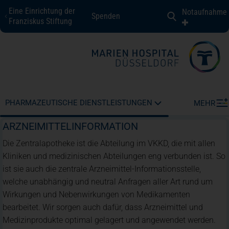
Eine Einrichtung der
Notaufnahme
Spenden
Marien Hospital Düsseldorf
Franziskus Stiftung
Fachbereiche + Kompetenzen
Patienten + Besucher
PHARMAZEUTISCHE DIENSTLEISTUNGEN
MEHR
ARZNEIMITTELINFORMATION
Über uns
Die Zentralapotheke ist die Abteilung im VKKD, die mit allen
Kliniken und medizinischen Abteilungen eng verbunden ist. So
ist sie auch die zentrale Arzneimittel-Informationsstelle,
Karriere
welche unabhängig und neutral Anfragen aller Art rund um
Wirkungen und Nebenwirkungen von Medikamenten
bearbeitet. Wir sorgen auch dafür, dass Arzneimittel und
Kontakt
Medizinprodukte optimal gelagert und angewendet werden.