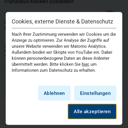
Franziskus Kliniken Düsseldorf
Cookies, externe Dienste & Datenschutz
Dr. rer. nat. Gery Schmitz
Leitung Zentralapotheke
Nach Ihrer Zustimmung verwenden wir Cookies um die
Anzeige zu optimieren. Zur Analyse der Zugriffe auf
unsere Website verwenden wir Matomo Analytics.
Standort Marien Hospital Düsseldorf
Rochusstr. 2
Außerdem binden wir Skripte von YouTube ein. Dabei
40479 Düsseldorf
können personenbezogene Daten an diese Anbieter
Telefon: 0211 4400-7201
übermittelt werden. Bitte klicken Sie
hier
, um
Telefax: 0211 4400-7216
Informationen zum Datenschutz zu erhalten.
E-Mail schreiben
Ablehnen
Einstellungen
Alle akzeptieren