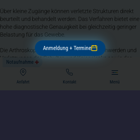
Über kleine Zugänge können verletzte Strukturen direkt
beurteilt und behandelt werden. Das Verfahren bietet eine
hohe diagnostische Genauigkeit bei gleichzeitig geringer
Belastung für das Gewebe.
Anmeldung + Termine
Die Arthroskopie kommt vor allem bei Beschwerden und
Verletzungen des Schulter- und Kniegelenks sowie des
Notaufnahme
Ellenbogengelenks zum Einsatz.
(öffnet in einem neuen Tab)
Anfahrt
Kontakt
Menü