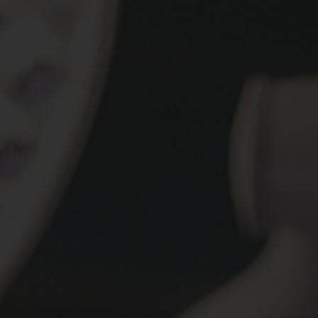
Spenden
+ Helfen
News
Spenden
+ Helfen
Veranstaltungen
Spenden
+ Helfen
Patientenportal