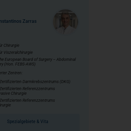
Kinderurologie
nstantinos Zarras
logische Chirurgie
ür Chirurgie
ür Viszeralchirurgie
sorgung
 the European Board of Surgery – Abdominal
ery (Hon. FEBS-AWS)
ierter Zentren:
ung
 Zertifizierten Darmkrebszentrums (DKG)
 Zertifizierten Referenzzentrums
asive Chirurgie
 Zertifizierten Referenzzentrums
rurgie
Spezialgebiete & Vita