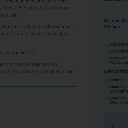
h des Bauchnabels aus. Diese kann
hwerden (z.B. Schmerzen) zunehmen.
Urologie, Uro-Onkologie und 
ben sein.
Dr. med. Ko
im Bereich der Mitte des Oberbauches
Chefarzt
Viszeral-, Minimal- und Onko
werden kommen. Insbesondere dann,
Facharzt f
Facharzt f
v versorgt werden.
Zentren + Spezialisierte Ver
Fellow of
Wall Surg
iken mit nur wenigen kleinen
in der Bauchdecke unterscheiden wir
Leiter zertifiz
Praxen + Ambulante Versorg
Leiter des
Leiter des
Minimalinv
ie und Neuroradiologie
Pflege + Therapie
Leiter des
Hernienchi