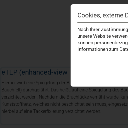
Cookies, externe 
Nach Ihrer Zustimmung 
unsere Website verwend
können personenbezogen
Informationen zum Date
eTEP (enhanced-view TotalExtraPeritonea
Hierbei wird eine Spiegelung der Bauchdecke (hinter der Bauc
Bauchfell) durchgeführt. Das heißt, auf eine Spiegelung des 
verzichtet werden. Nachdem die Bruchlücke vernäht wurde, kann
Kunststoffnetz, welches nicht beschichtet sein muss, eingeset
hierbei auf eine Tackerfixierung verzichtet werden.