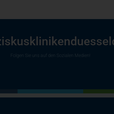
iskuskliniken­duessel
Folgen Sie uns auf den Sozialen Medien!
(öffnet in einem neuen Tab)
(öffnet in einem neuen Tab)
(öffnet in einem neuen Tab)
(öffnet in einem neuen Tab)