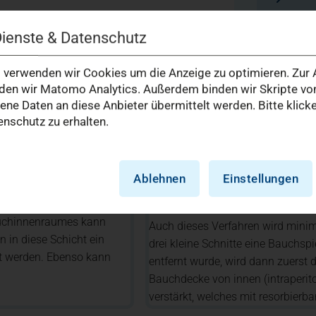
Dienste & Datenschutz
verwenden wir Cookies um die Anzeige zu optimieren. Zur A
en wir Matomo Analytics. Außerdem binden wir Skripte von
e Daten an diese Anbieter übermittelt werden. Bitte klick
nschutz zu erhalten.
l)
Laparoskopisches IP
Ablehnen
Einstellungen
(IntraPeritonealesOn
hmuskulatur und vor dem
Bauchinnenraumes kann
Auch dieses Verfahren wird minima
 in diese Schicht ein
drei kleine Schnitte eine Bauchs
zt werden. Ebenso kann
entfernt wurde, wird dann zuerst 
Bauchdecke von innen (intraperito
verstärkt, welches mit resorbierba