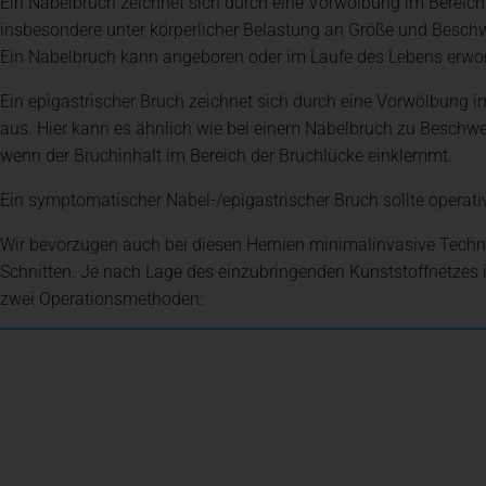
Ein Nabelbruch zeichnet sich durch eine Vorwölbung im Bereic
insbesondere unter körperlicher Belastung an Größe und Besc
Klinik für Frauenheilkunde, Geburtshilfe und Senologie
Ihre Entlassung
Ein Nabelbruch kann angeboren oder im Laufe des Lebens erwor
Ein epigastrischer Bruch zeichnet sich durch eine Vorwölbung 
Innere Medizin
aus. Hier kann es ähnlich wie bei einem Nabelbruch zu Besch
wenn der Bruchinhalt im Bereich der Bruchlücke einklemmt.
Ein symptomatischer Nabel-/epigastrischer Bruch sollte operati
Neurologie
Wir bevorzugen auch bei diesen Hernien minimalinvasive Techn
Schnitten. Je nach Lage des einzubringenden Kunststoffnetzes 
Onkologie, Hämatologie und Palliativmedizin
zwei Operationsmethoden:
Institut für Diagnostische und Interventionelle Radiolog