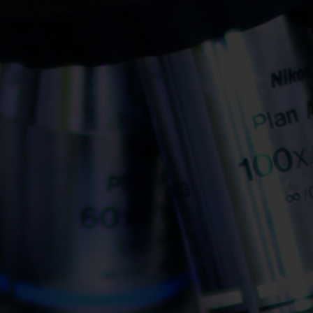
Spenden
+ Helfen
News
Spenden
+ Helfen
Veranstaltungen
Spenden
+ Helfen
Patientenportal