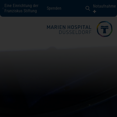
Eine Einrichtung der
Notaufnahme
Spenden
Marien Hospital Düsseldorf
Franziskus Stiftung
Fachbereiche + Kompetenzen
Patienten + Besucher
Über uns
Karriere
Kontakt