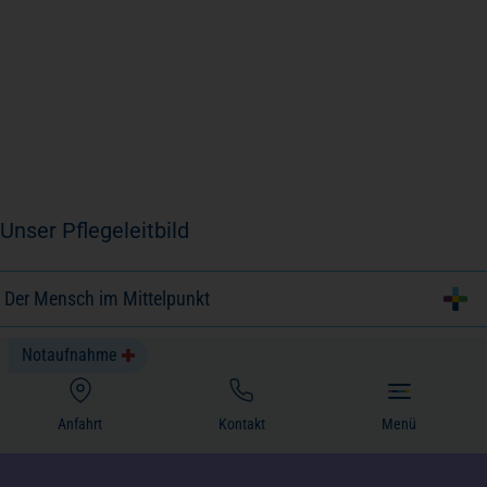
Unser Pflegeleitbild
Der Mensch im Mittelpunkt
Angehörige und soziales Umfeld
Notaufnahme
Professionelle Pflege und Qualität
(öffnet in einem neuen Tab)
Anfahrt
Kontakt
Menü
Fachliche und soziale Weiterentwicklung