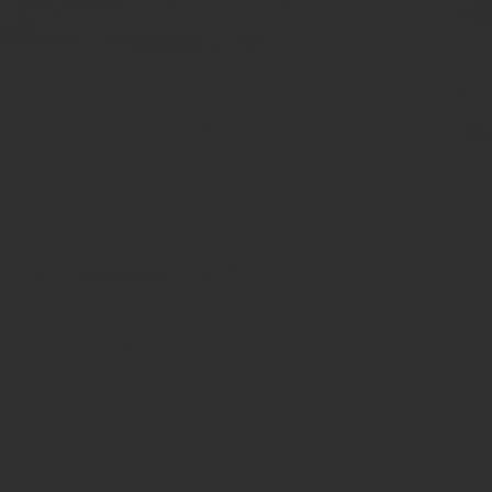
Spenden
+ Helfen
News
Spenden
+ Helfen
Veranstaltungen
Spenden
+ Helfen
Patientenportal