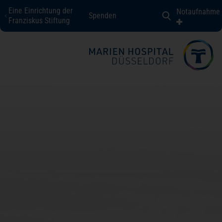
Eine Einrichtung der
Notaufnahme
Spenden
Marien Hospital Düsseldorf
Franziskus Stiftung
Fachbereiche + Kompetenzen
Patienten + Besucher
Über uns
Karriere
Kontakt