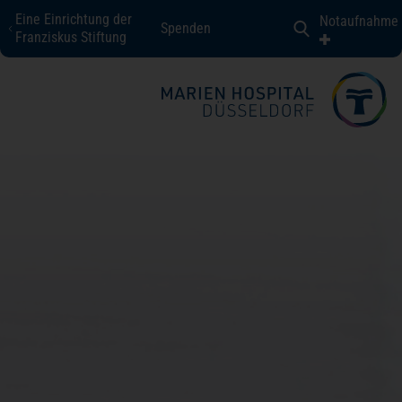
Eine Einrichtung der
Notaufnahme
Spenden
Marien Hospital Düsseldorf
Franziskus Stiftung
Fachbereiche + Kompetenzen
Patienten + Besucher
Über uns
Karriere
Kontakt