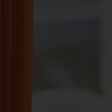
Spenden
+ Helfen
News
Spenden
+ Helfen
Veranstaltungen
Spenden
+ Helfen
Patientenportal