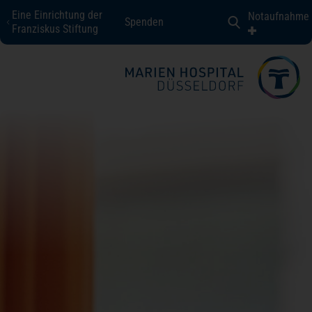
Eine Einrichtung der
Notaufnahme
Spenden
Marien Hospital Düsseldorf
Franziskus Stiftung
Fachbereiche + Kompetenzen
Patienten + Besucher
Über uns
Karriere
Kontakt