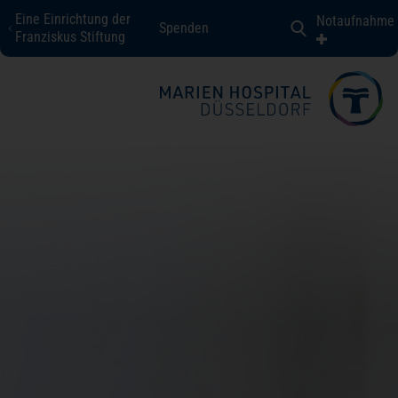
Eine Einrichtung der
Notaufnahme
Spenden
Marien Hospital Düsseldorf
Franziskus Stiftung
Fachbereiche + Kompetenzen
Patienten + Besucher
Über uns
Karriere
Kontakt