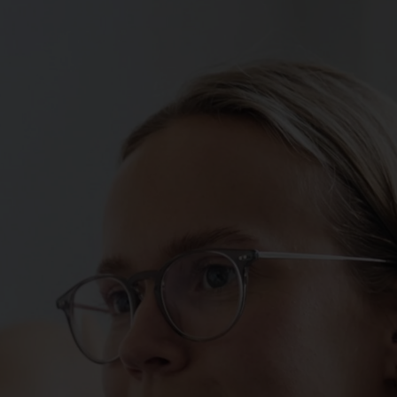
Spenden
+ Helfen
News
Spenden
+ Helfen
Veranstaltungen
Spenden
+ Helfen
Patientenportal