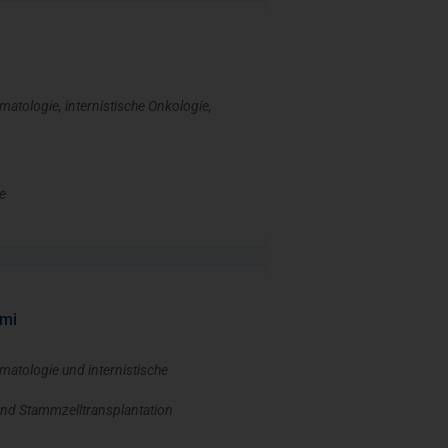
matologie, internistische Onkologie,
e
imi
matologie und internistische
und Stammzelltransplantation