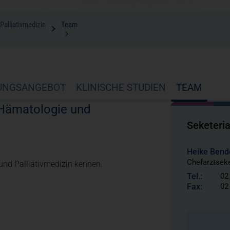
alliativmedizin
Team
UNGSANGEBOT
KLINISCHE STUDIEN
TEAM
, Hämatologie und
Seketeria
Heike Bend
Chefarztseke
und Palliativmedizin kennen.
Tel.:
02
Fax:
02