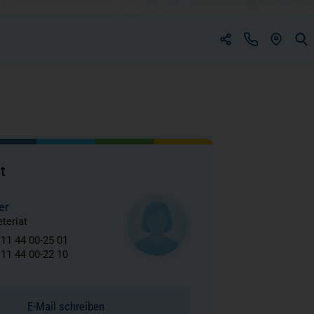
(ÖFFNET 
(öffnet in einem neuen Tab)
(öffnet in einem neuen Tab)
t
er
teriat
 11 44 00-25 01
 11 44 00-22 10
E-Mail schreiben