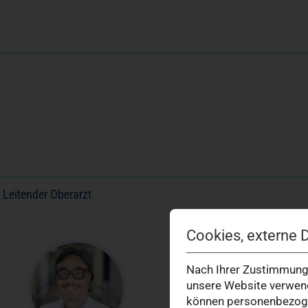
Leitender Oberarzt
Cookies, externe 
Felipe Crespo
Nach Ihrer Zustimmung 
Leitender Oberarzt
unsere Website verwend
Facharzt für Innere Medizin, Häma
können personenbezogen