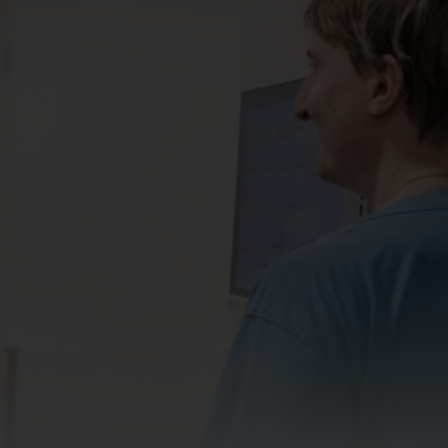
Kinderurologie
logische Chirurgie
sorgung
ung