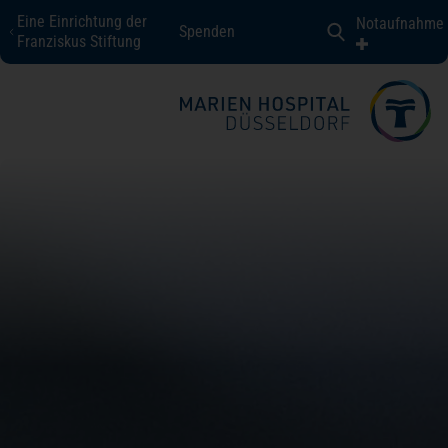
Eine Einrichtung der
Notaufnahme
Spenden
Marien Hospital Düsseldorf
Franziskus Stiftung
Fachbereiche + Kompetenzen
Patienten + Besucher
Über uns
Karriere
Kontakt