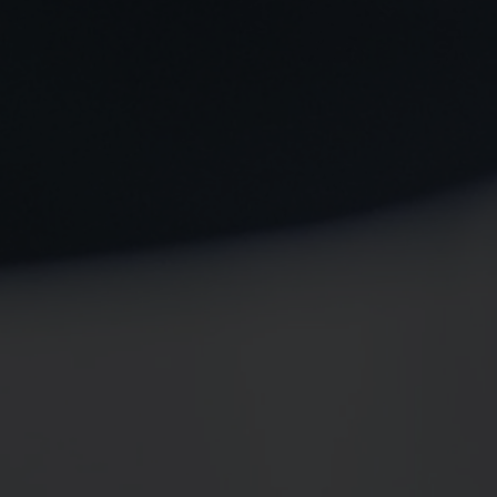
Spenden
+ Helfen
News
Spenden
+ Helfen
Veranstaltungen
Spenden
+ Helfen
Patientenportal