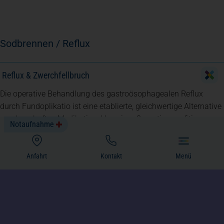
Sodbrennen / Reflux
Reflux & Zwerchfellbruch
Die operative Behandlung des gastroösophagealen Reflux
durch Fundoplikatio ist eine etablierte, gleichwertige Alternative
zur dauerhaften Medikation. Von einer Operation profitieren
Notaufnahme
insbesondere Patienten die:
(öffnet in einem neuen Tab)
Keine dauerhafte Medikamenteneinnahme wünschen
Anfahrt
Kontakt
Menü
Trotz Dosissteigerung keine ausreichende Wirkung erzielen
Komplikationen trotz adäquater Therapie entwickeln (Ulkus,
Verengungen, Barrett-Ösophagus, pulmonale Symptome)
Unter großen Zwerchfellbrüchen (Hiatushernien) leiden