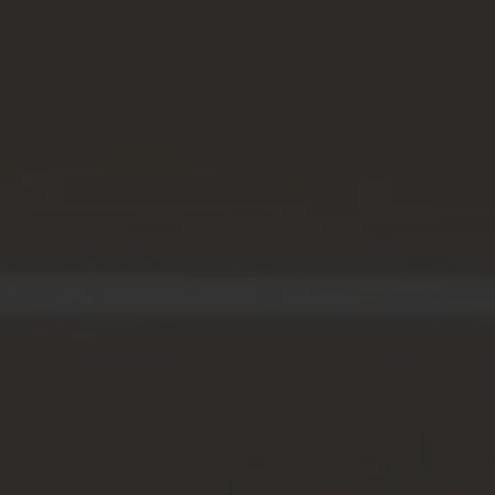
Spenden
+ Helfen
News
Spenden
+ Helfen
Veranstaltungen
Spenden
+ Helfen
Patientenportal