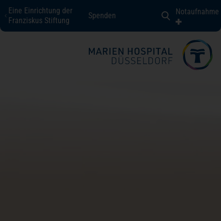
Eine Einrichtung der
Notaufnahme
Spenden
Marien Hospital Düsseldorf
Franziskus Stiftung
Fachbereiche + Kompetenzen
Patienten + Besucher
Über uns
Karriere
Kontakt