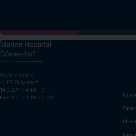
Marien Hospital
Düsseldorf
Rochusstraße 2
40479 Düsseldorf
Tel.:
0211 / 4 400 - 0
Kompe
Fax:
0211 / 4 400 - 2 610
Patien
(öffnet in einem neuen Tab)
Ihre Anreise
Über 
Telefon
Karrie