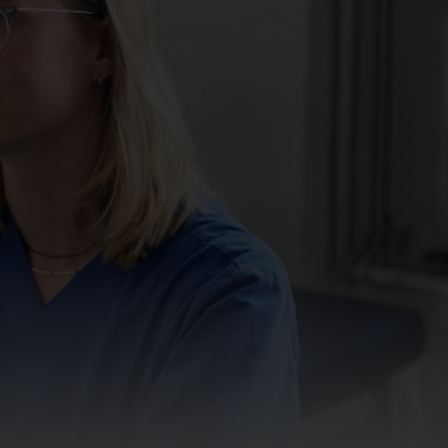
Kinderurologie
logische Chirurgie
sorgung
ung