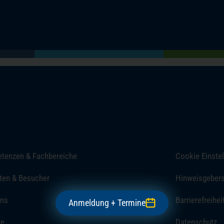
(öffnet in einem neuen Tab)
(öffnet in einem neuen Tab)
(öffnet in einem neuen Tab)
(öffnet in einem neuen Tab)
tenzen & Fachbereiche
Cookie Einste
ten & Besucher
Hinweisgeber
uns
Barrierefreihei
Anmeldung + Termine
re
Datenschutz