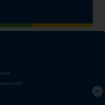
llungen
system (LkSG)
t