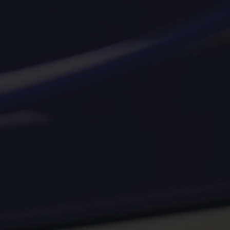
Spenden
+ Helfen
News
Spenden
+ Helfen
Veranstaltungen
Spenden
+ Helfen
Patientenportal