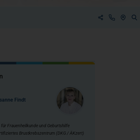
(ÖFFNET 
(öffnet in einem neuen Tab)
(öffnet in einem neuen Tab)
n
sanne Findt
 für Frauenheilkunde und Geburtshilfe
ertifiziertes Brustkrebszentrum (DKG / ÄKzert)