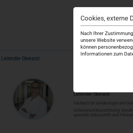
Cookies, externe 
Nach Ihrer Zustimmung 
unsere Website verwend
können personenbezogen
Informationen zum Date
Leitender Oberarzt
Dr. med. Alexander Dadze
Leitender Oberarzt
Facharzt für Gynäkologie und Geb
Schwerpunktbezeichnung: Gynäko
spezielle Geburtshilfe und Perina