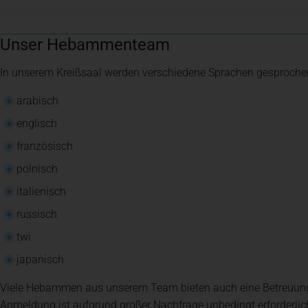
Unser Hebammenteam
In unserem Kreißsaal werden verschiedene Sprachen gesproche
arabisch
englisch
französisch
polnisch
italienisch
russisch
twi
japanisch
Viele Hebammen aus unserem Team bieten auch eine Betreuung 
Anmeldung ist aufgrund großer Nachfrage unbedingt erforderlic