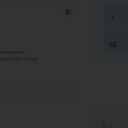
nd Geburtshilfe
szentrum (DKG / ÄKzert)