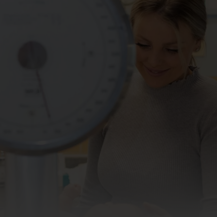
Kinderurologie
logische Chirurgie
sorgung
ung