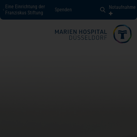
Eine Einrichtung der
Notaufnahme
Spenden
Marien Hospital Düsseldorf
Franziskus Stiftung
Fachbereiche + Kompetenzen
Patienten + Besucher
Über uns
Karriere
Kontakt