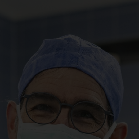
Spenden
+ Helfen
News
Spenden
+ Helfen
Veranstaltungen
Spenden
+ Helfen
Patientenportal