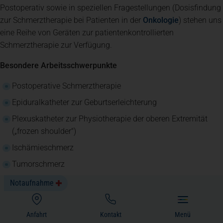
Postoperativ sowie in speziellen Fragestellungen (Dosisfindung
zur Schmerztherapie bei Patienten in der
Onkologie
) stehen uns
eine Reihe von Geräten zur patientenkontrollierten
Schmerztherapie zur Verfügung.
Besondere Arbeitsschwerpunkte
Postoperative Schmerztherapie
Epiduralkatheter zur Geburtserleichterung
Plexuskatheter zur Physiotherapie der oberen Extremität
(„frozen shoulder")
Ischämieschmerz
Tumorschmerz
Schmerzen bei neurologischen Erkrankungen
Notaufnahme
(öffnet in einem neuen Tab)
Anfahrt
Kontakt
Menü
Zusätzlich stehen in ausgesuchten Fällen alternative