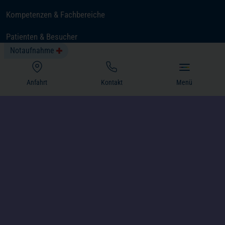
Kompetenzen & Fachbereiche
Patienten & Besucher
Notaufnahme
Über uns
(öffnet in einem neuen Tab)
Karriere
Anfahrt
Kontakt
Menü
Neuigkeiten
Cookie Einstellungen
Hinweisgebersystem (LkSG)
Barrierefreiheit
Datenschutz
Impressum