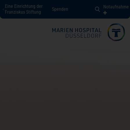
Eine Einrichtung der
Notaufnahme
Spenden
Marien Hospital Düsseldorf
Franziskus Stiftung
Fachbereiche + Kompetenzen
Patienten + Besucher
Über uns
Karriere
Kontakt