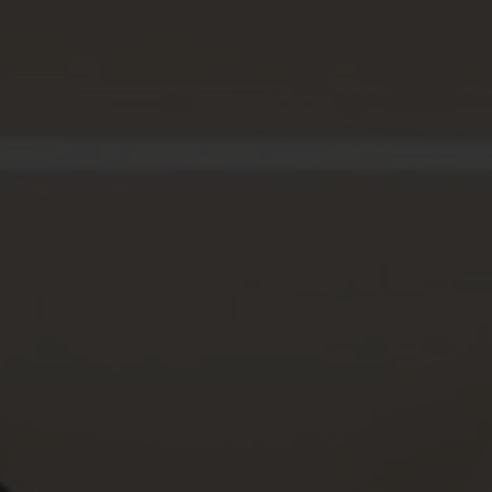
Spenden
+ Helfen
News
Spenden
+ Helfen
Veranstaltungen
Spenden
+ Helfen
Patientenportal