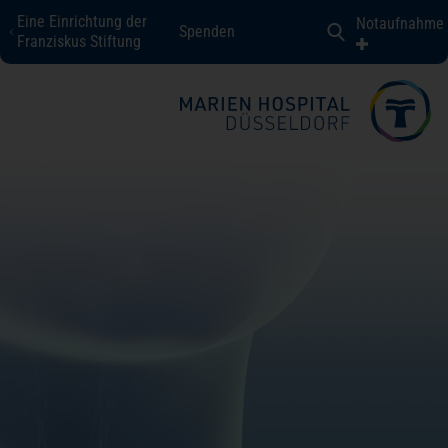
Eine Einrichtung der
Notaufnahme
Spenden
Marien Hospital Düsseldorf
Franziskus Stiftung
Fachbereiche + Kompetenzen
Patienten + Besucher
Über uns
Karriere
Kontakt