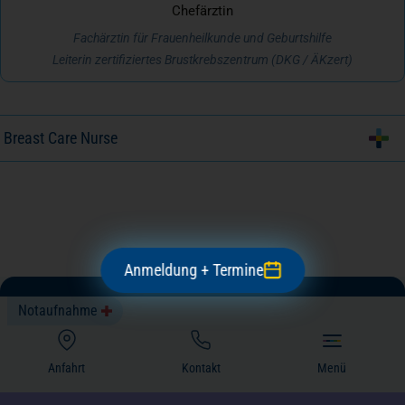
Chefärztin
Fachärztin für Frauenheilkunde und Geburtshilfe
Leiterin zertifiziertes Brustkrebszentrum (DKG / ÄKzert)
Breast Care Nurse
Anmeldung + Termine
Notaufnahme
#franziskuskliniken­duesseldorf
(öffnet in einem neuen Tab)
Folgen Sie uns auf den Sozialen Medien!
Anfahrt
Kontakt
Menü