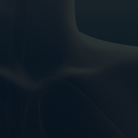
Spenden
+ Helfen
News
Spenden
+ Helfen
Veranstaltungen
Spenden
+ Helfen
Patientenportal