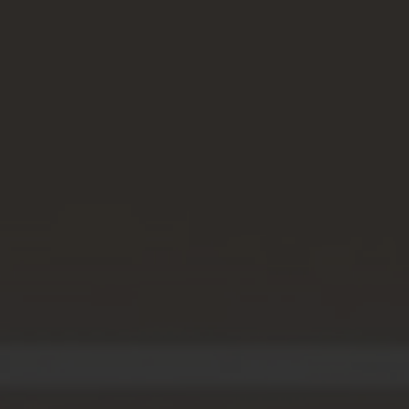
Spenden
+ Helfen
News
Spenden
+ Helfen
Veranstaltungen
Spenden
+ Helfen
Patientenportal