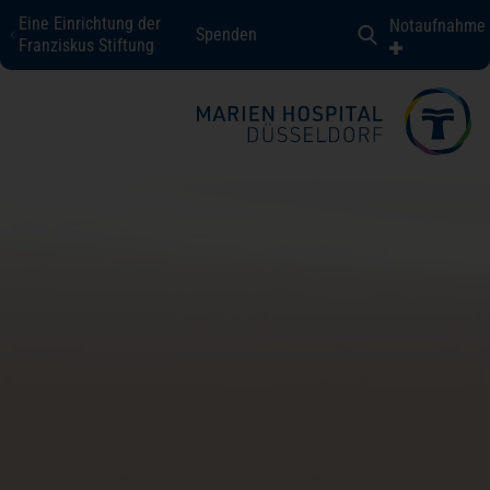
Eine Einrichtung der
Notaufnahme
Spenden
Marien Hospital Düsseldorf
Franziskus Stiftung
Fachbereiche + Kompetenzen
Patienten + Besucher
Über uns
Karriere
Kontakt