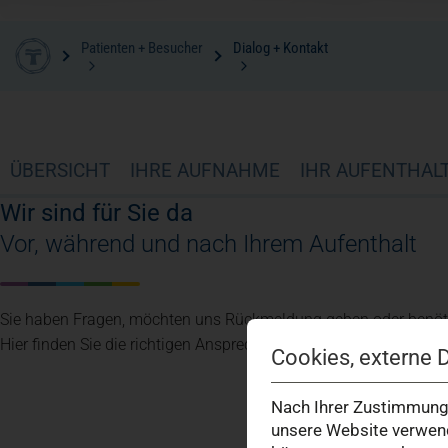
Patienten + Besucher
Dialog + Kontakt
ÜBERSICHT
IHRE AUFNAHME
IHR AUFENTHAL
Wir sind für Sie da
Vor, während und nach Ihrem Aufenthalt
Sie haben Fragen, möchten uns Rückmeldung geben oder benöt
Hier finden Sie die richtigen Ansprechpartner für Ihr Anliegen.
Cookies, externe 
Nach Ihrer Zustimmung 
unsere Website verwend