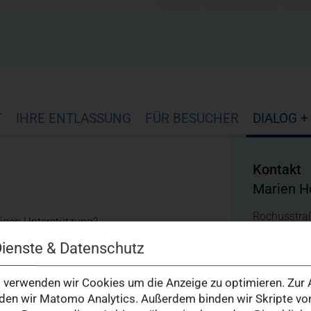
T
IHRE ENTLASSUNG
FÜR BESUCHER
DIALOG 
Kontakt
Marien Ho
Rochusstra
igen Unterstützung?
40479 Düss
Telefon: (0
Dienste & Datenschutz
info@marien
verwenden wir Cookies um die Anzeige zu optimieren. Zur A
en wir Matomo Analytics. Außerdem binden wir Skripte von