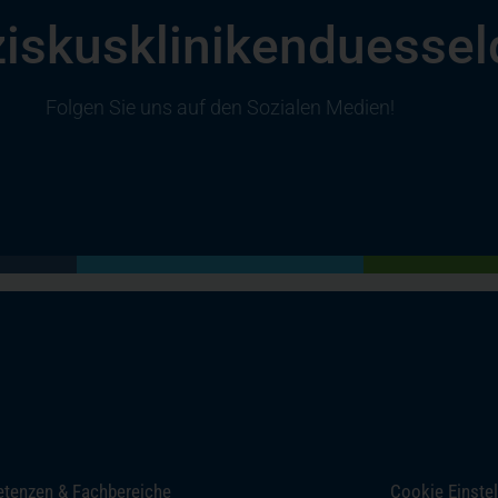
iskuskliniken­duessel
Folgen Sie uns auf den Sozialen Medien!
(öffnet in einem neuen Tab)
(öffnet in einem neuen Tab)
(öffnet in einem neuen Tab)
(öffnet in einem neuen Tab)
tenzen & Fachbereiche
Cookie Einste