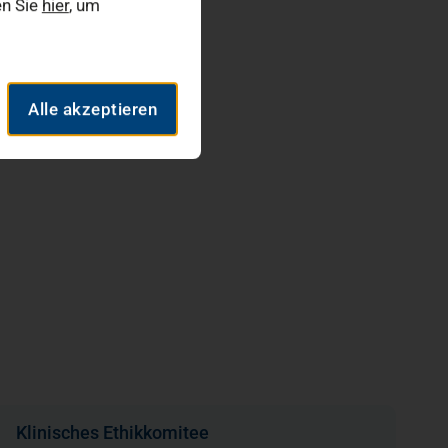
en Sie
hier
, um
Alle akzeptieren
Klinisches Ethikkomitee