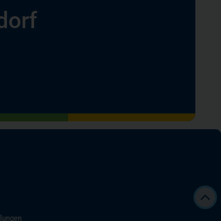
dorf
llungen