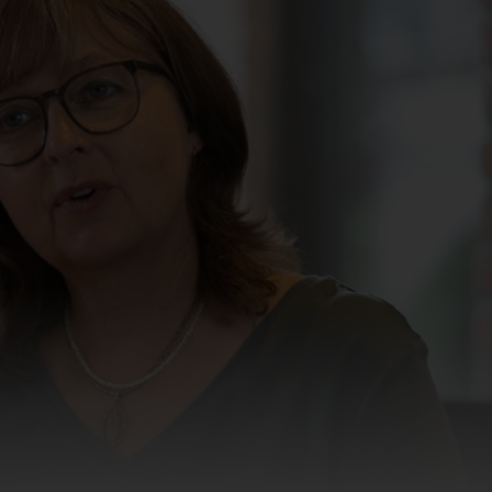
Kinderurologie
logische Chirurgie
sorgung
ung