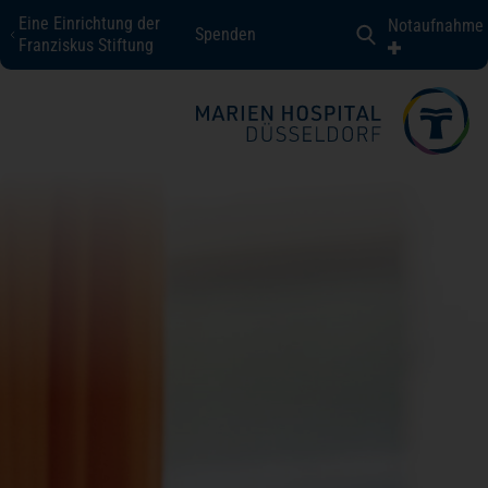
Eine Einrichtung der
Notaufnahme
Spenden
Marien Hospital Düsseldorf
Franziskus Stiftung
Fachbereiche + Kompetenzen
Patienten + Besucher
Über uns
Karriere
Kontakt