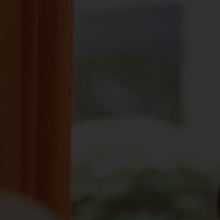
Spenden
+ Helfen
News
Spenden
+ Helfen
Veranstaltungen
Spenden
+ Helfen
Patientenportal