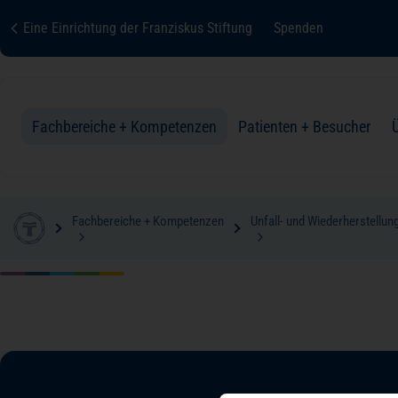
Eine Einrichtung der Franziskus Stiftung
Spenden
Fachbereiche + Kompetenzen
Patienten + Besucher
Fachbereiche + Kompetenzen
Unfall- und Wiederherstellun
palliativmedizin
Fachbereiche + Kompetenzen
Patienten + Besucher
Über uns
Karriere
Kontakt
Zur Übersicht
Zur Übersicht
Zur Übersicht
Zur Übersicht
Zur Übersicht
Zur Übersicht
Anästhesie und Operative Intensivmedizin
Ihre Aufnahme
Organisation + Struktur
Augenheilkunde
Ihr Aufenthalt
Qualität + Sicherheit