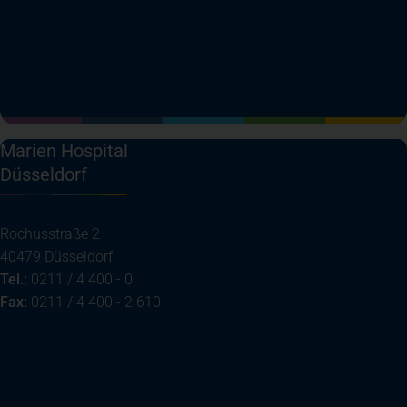
(öffnet in einem neuen Tab)
(öffnet in einem neuen Tab)
(öffnet in einem neuen Tab)
(öffnet in einem neuen T
Marien Hospital
Düsseldorf
Rochusstraße 2
40479 Düsseldorf
Tel.:
0211 / 4 400 - 0
Fax:
0211 / 4 400 - 2 610
(öffnet in einem neuen Tab)
Ihre Anreise
Telefon