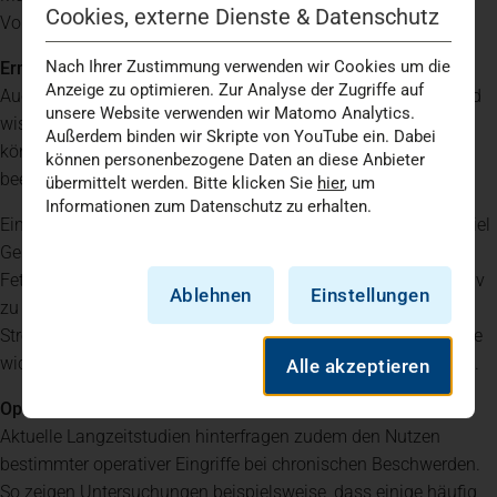
Cookies, externe Dienste & Datenschutz
Voraussetzungen der Patientinnen und Patienten angepasst.
Nach Ihrer Zustimmung verwenden wir Cookies um die
Ernährung und Lebensstil gewinnen an Bedeutung
Anzeige zu optimieren. Zur Analyse der Zugriffe auf
Auch die Rolle von Ernährung und Lebensstil wird zunehmend
unsere Website verwenden wir Matomo Analytics.
wissenschaftlich belegt. Chronische Entzündungsprozesse
Außerdem binden wir Skripte von YouTube ein. Dabei
können Schmerzen verstärken und den Krankheitsverlauf
können personenbezogene Daten an diese Anbieter
beeinflussen.
übermittelt werden. Bitte klicken Sie
hier
, um
Informationen zum Datenschutz zu erhalten.
Eine ausgewogene, entzündungshemmende Ernährung mit viel
Gemüse, hochwertigen pflanzlichen Ölen und Omega-3-
Fettsäuren kann dazu beitragen, Entzündungsprozesse positiv
Ablehnen
Einstellungen
zu beeinflussen. Ebenso spielen ausreichend Schlaf,
Stressmanagement und regelmäßige körperliche Aktivität eine
wichtige Rolle im Gesamtkonzept moderner Schmerztherapie.
Alle akzeptieren
Operieren oder nicht? Neue Studien schaffen Klarheit
Aktuelle Langzeitstudien hinterfragen zudem den Nutzen
bestimmter operativer Eingriffe bei chronischen Beschwerden.
So zeigen Untersuchungen beispielsweise, dass einige häufig