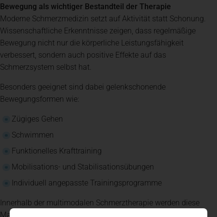
Bewegung als wichtiger Bestandteil der Therapie
Moderne Schmerzmedizin setzt auf Aktivität statt Schonung.
Wissenschaftliche Erkenntnisse zeigen, dass regelmäßige
Bewegung nicht nur die körperliche Leistungsfähigkeit
verbessert, sondern auch positive Effekte auf das
Schmerzsystem selbst hat.
Besonders geeignet sind dabei gelenkschonende
Bewegungsformen wie:
Zügiges Gehen
Schwimmen
Funktionelles Krafttraining
Mobilisations- und Stabilisationsübungen
Individuell angepasste Trainingsprogramme
Innerhalb der multimodalen Schmerztherapie werden diese
Maßnahmen gezielt eingesetzt und an die persönlichen