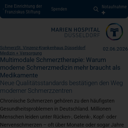
Eine Einrichtung der
Notaufnahme
Spenden
Marien Hospital Düsseldorf
Franziskus Stiftung
Fachbereiche + Kompetenzen
Schmerz
St. Vinzenz-Krankenhaus Düsseldorf
02.06.2026
Medizin + Versorgung
Patienten + Besucher
Multimodale Schmerztherapie: Warum
moderne Schmerzmedizin mehr braucht als
Medikamente
Über uns
Neue Qualitätsstandards bestätigen den Weg
moderner Schmerzzentren
Karriere
Chronische Schmerzen gehören zu den häufigsten
Gesundheitsproblemen in Deutschland. Millionen
Menschen leiden unter Rücken-, Gelenk-, Kopf- oder
Kontakt
Nervenschmerzen – oft über Monate oder sogar Jahre