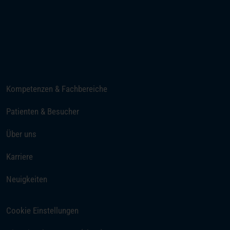
(öffnet in einem neuen Tab)
Ihre Anreise
Telefon
E-Mail senden
Kompetenzen & Fachbereiche
Patienten & Besucher
Über uns
Karriere
Neuigkeiten
Cookie Einstellungen