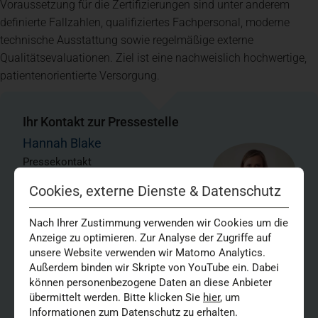
Voraussetzung für die Zertifizierungen sind unter anderem
definierte Fallzahlen, qualifiziertes Fachpersonal, moderne
technische Ausstattung sowie regelmäßige externe
Qualitätsevaluationen. Ziel ist eine nachweislich hochwertige,
patientenorientierte Versorgung.
Ihr Kontakt zur Pressestelle
Hannah Blake
Pressekontakt
Tel.:
02 11 44 00-69 30
Cookies, externe Dienste & Datenschutz
Mail:
presse@vkkd-kliniken.de
Nach Ihrer Zustimmung verwenden wir Cookies um die
Cassie Kübitz-Whiteley
Anzeige zu optimieren. Zur Analyse der Zugriffe auf
unsere Website verwenden wir Matomo Analytics.
Pressekontakt
Außerdem binden wir Skripte von YouTube ein. Dabei
Tel.:
01735232049
können personenbezogene Daten an diese Anbieter
Mail:
presse@vkkd-kliniken.de
übermittelt werden. Bitte klicken Sie
hier
, um
Informationen zum Datenschutz zu erhalten.