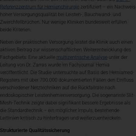
(öffnet in einem neuen Tab
Referenzzentrum für Hernienchirurgie
zertifiziert – ein Nachweis
hoher Versorgungsqualität bei Leisten-, Bauchwand- und
Zwerchfellbrüchen. Nur wenige Kliniken bundesweit erfüllen
beide Kriterien.
Neben der praktischen Versorgung leistet die Klinik auch einen
aktiven Beitrag zur wissenschaftlichen Weiterentwicklung des
(öffnet in ei
Fachgebiets: Eine aktuelle
multizentrische Analyse
unter der
Leitung von Dr. Zarras wurde im Fachjournal Hernia
veröffentlicht. Die Studie untersuchte auf Basis des Herniamed-
Registers mit über 700.000 dokumentierten Fällen den Einfluss
verschiedener Netztechniken auf die Rückfallrate nach
endoskopischer Leistenhernienversorgung. Die sogenannte Slit-
Mesh-Technik zeigte dabei signifikant bessere Ergebnisse als
die Standardtechnik – ein möglicher Impuls, bestehende
Leitlinien kritisch zu hinterfragen und weiterzuentwickeln.
Strukturierte Qualitätssicherung