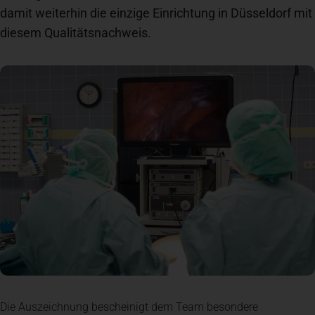
damit weiterhin die einzige Einrichtung in Düsseldorf mit
Spenden
+ Helfen
diesem Qualitätsnachweis.
News
Spenden
+ Helfen
Veranstaltungen
Spenden
+ Helfen
Patientenportal
Die Auszeichnung bescheinigt dem Team besondere