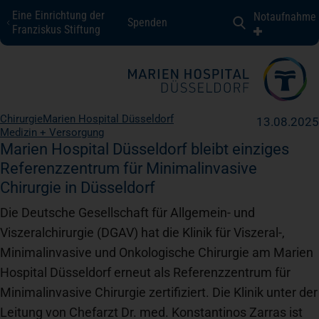
Eine Einrichtung der
Notaufnahme
Spenden
Marien Hospital Düsseldorf
Franziskus Stiftung
Fachbereiche + Kompetenzen
Chirurgie
Marien Hospital Düsseldorf
13.08.2025
Medizin + Versorgung
Patienten + Besucher
Marien Hospital Düsseldorf bleibt einziges
Referenzzentrum für Minimalinvasive
Chirurgie in Düsseldorf
Über uns
Die Deutsche Gesellschaft für Allgemein- und
Viszeralchirurgie (DGAV) hat die Klinik für Viszeral-,
Karriere
Minimalinvasive und Onkologische Chirurgie am Marien
Hospital Düsseldorf erneut als Referenzzentrum für
Kontakt
Minimalinvasive Chirurgie zertifiziert. Die Klinik unter der
Leitung von Chefarzt Dr. med. Konstantinos Zarras ist