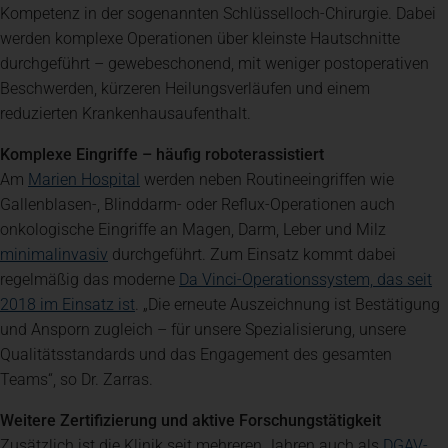
Kompetenz in der sogenannten Schlüsselloch-Chirurgie. Dabei
werden komplexe Operationen über kleinste Hautschnitte
durchgeführt – gewebeschonend, mit weniger postoperativen
Beschwerden, kürzeren Heilungsverläufen und einem
reduzierten Krankenhausaufenthalt.
Komplexe Eingriffe – häufig roboterassistiert
(öffnet in einem neuen Tab)
Am
Marien Hospital
werden neben Routineeingriffen wie
Gallenblasen-, Blinddarm- oder Reflux-Operationen auch
onkologische Eingriffe an Magen, Darm, Leber und Milz
(öffnet in einem neuen Tab)
minimalinvasiv
durchgeführt. Zum Einsatz kommt dabei
regelmäßig das moderne
Da Vinci-Operationssystem, das seit
(öffnet in einem neuen Tab)
2018 im Einsatz ist
. „Die erneute Auszeichnung ist Bestätigung
und Ansporn zugleich – für unsere Spezialisierung, unsere
Qualitätsstandards und das Engagement des gesamten
Teams“, so Dr. Zarras.
Weitere Zertifizierung und aktive Forschungstätigkeit
Zusätzlich ist die Klinik seit mehreren Jahren auch als
DGAV-