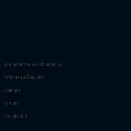
(öffnet in einem neuen Tab)
Ihre Anreise
Telefon
E-Mail senden
Kompetenzen & Fachbereiche
Patienten & Besucher
Über uns
Karriere
Neuigkeiten