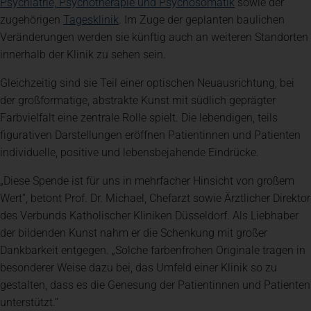
(öffnet in eine
Psychiatrie, Psychotherapie und Psychosomatik
sowie der
(öffnet in einem neuen Tab)
zugehörigen
Tagesklinik
. Im Zuge der geplanten baulichen
Veränderungen werden sie künftig auch an weiteren Standorten
innerhalb der Klinik zu sehen sein.
Gleichzeitig sind sie Teil einer optischen Neuausrichtung, bei
der großformatige, abstrakte Kunst mit südlich geprägter
Farbvielfalt eine zentrale Rolle spielt. Die lebendigen, teils
figurativen Darstellungen eröffnen Patientinnen und Patienten
individuelle, positive und lebensbejahende Eindrücke.
„Diese Spende ist für uns in mehrfacher Hinsicht von großem
Wert“, betont Prof. Dr. Michael, Chefarzt sowie Ärztlicher Direktor
des Verbunds Katholischer Kliniken Düsseldorf. Als Liebhaber
der bildenden Kunst nahm er die Schenkung mit großer
Dankbarkeit entgegen. „Solche farbenfrohen Originale tragen in
besonderer Weise dazu bei, das Umfeld einer Klinik so zu
gestalten, dass es die Genesung der Patientinnen und Patienten
unterstützt.“