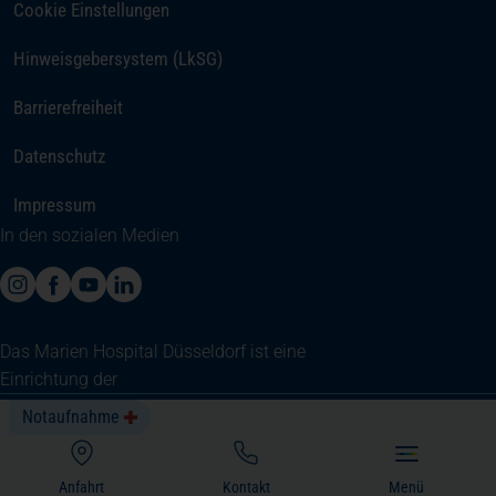
Cookie Einstellungen
Hinweisgebersystem (LkSG)
Barrierefreiheit
Datenschutz
Impressum
In den sozialen Medien
(öffnet in einem neuen Tab)
(öffnet in einem neuen Tab)
(öffnet in einem neuen Tab)
(öffnet in einem neuen Tab)
Das Marien Hospital Düsseldorf ist eine
Einrichtung der
St. Franziskus-Stiftung Münster
Copyright © Marien Hospital Düsseldorf, 2026
Notaufnahme
(öffnet in einem neuen Tab)
Anfahrt
Kontakt
Menü