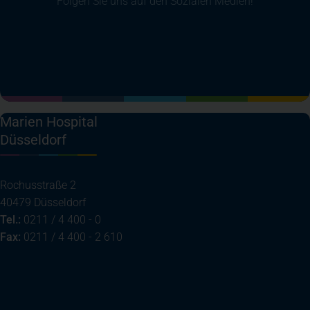
Folgen Sie uns auf den Sozialen Medien!
(öffnet in einem neuen Tab)
(öffnet in einem neuen Tab)
(öffnet in einem neuen Tab)
(öffnet in einem neuen T
Marien Hospital
Düsseldorf
Rochusstraße 2
40479 Düsseldorf
Tel.:
0211 / 4 400 - 0
Fax:
0211 / 4 400 - 2 610
(öffnet in einem neuen Tab)
Ihre Anreise