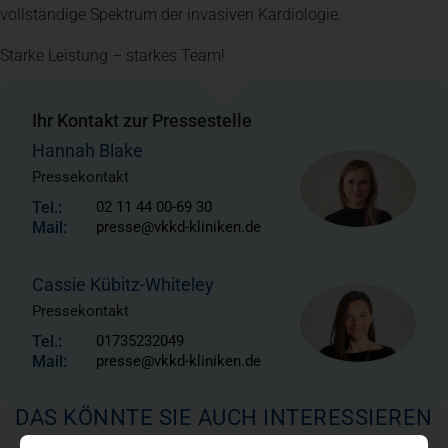
vollständige Spektrum der invasiven Kardiologie.
Starke Leistung – starkes Team!
Ihr Kontakt zur Pressestelle
Hannah Blake
Pressekontakt
Tel.:
02 11 44 00-69 30
Mail:
presse@vkkd-kliniken.de
Cassie Kübitz-Whiteley
Pressekontakt
Tel.:
01735232049
Mail:
presse@vkkd-kliniken.de
DAS KÖNNTE SIE AUCH INTERESSIEREN