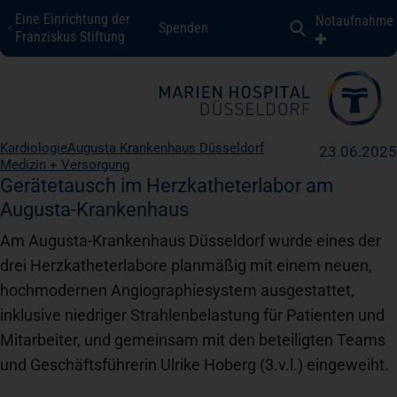
Eine Einrichtung der
Notaufnahme
Spenden
Marien Hospital Düsseldorf
Franziskus Stiftung
Fachbereiche + Kompetenzen
Kardiologie
Augusta Krankenhaus Düsseldorf
23.06.2025
Medizin + Versorgung
Patienten + Besucher
Gerätetausch im Herzkatheterlabor am
Augusta-Krankenhaus
Über uns
Am Augusta-Krankenhaus Düsseldorf wurde eines der
drei Herzkatheterlabore planmäßig mit einem neuen,
hochmodernen Angiographiesystem ausgestattet,
Karriere
inklusive niedriger Strahlenbelastung für Patienten und
Mitarbeiter, und gemeinsam mit den beteiligten Teams
Kontakt
und Geschäftsführerin Ulrike Hoberg (3.v.l.) eingeweiht.