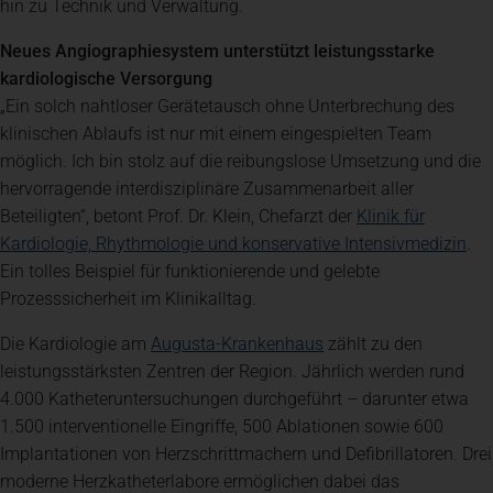
hin zu Technik und Verwaltung.
Neues Angiographiesystem unterstützt leistungsstarke
kardiologische Versorgung
„Ein solch nahtloser Gerätetausch ohne Unterbrechung des
klinischen Ablaufs ist nur mit einem eingespielten Team
möglich. Ich bin stolz auf die reibungslose Umsetzung und die
hervorragende interdisziplinäre Zusammenarbeit aller
Beteiligten“, betont Prof. Dr. Klein, Chefarzt der
Klinik für
(öf
Kardiologie, Rhythmologie und konservative Intensivmedizin
.
Ein tolles Beispiel für funktionierende und gelebte
Prozesssicherheit im Klinikalltag.
(öffnet in einem neue
Die Kardiologie am
Augusta-Krankenhaus
zählt zu den
leistungsstärksten Zentren der Region. Jährlich werden rund
4.000 Katheteruntersuchungen durchgeführt – darunter etwa
1.500 interventionelle Eingriffe, 500 Ablationen sowie 600
Implantationen von Herzschrittmachern und Defibrillatoren. Drei
moderne Herzkatheterlabore ermöglichen dabei das