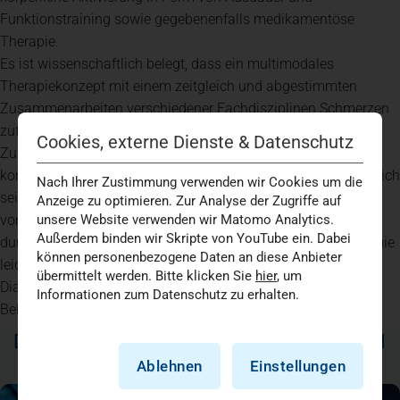
Funktionstraining sowie gegebenenfalls medikamentöse
Therapie.
Es ist wissenschaftlich belegt, dass ein multimodales
Therapiekonzept mit einem zeitgleich und abgestimmten
Zusammenarbeiten verschiedener Fachdisziplinen Schmerzen
zufriedenstellend reduzieren kann.
Cookies, externe Dienste & Datenschutz
Zusammenfassend kann man sagen, Fibromyalgie ist eine
komplexe Erkrankung, die von Person zu Person unterschiedlich
Nach Ihrer Zustimmung verwenden wir Cookies um die
sein kann. Es ist wichtig, dass die Diagnose und Behandlung
Anzeige zu optimieren. Zur Analyse der Zugriffe auf
von einem qualifizierten Arzt, oder einer qualifizierten Ärztin
unsere Website verwenden wir Matomo Analytics.
Außerdem binden wir Skripte von YouTube ein. Dabei
durchgeführt wird. Wenn Sie glauben, dass Sie an Fibromyalgie
können personenbezogene Daten an diese Anbieter
leiden, suchen Sie uns gerne auf. Wir bieten die benötigten
übermittelt werden. Bitte klicken Sie
hier
, um
Diagnostikmethoden und können Ihnen die komplexe
Informationen zum Datenschutz zu erhalten.
Behandlung bieten, die diese Erkrankung erfordert.
DAS KÖNNTE SIE AUCH INTERESSIEREN
Ablehnen
Einstellungen