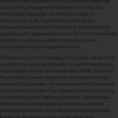
Anamnese (Herausarbeiten der Kernsymptome), körperliche
Untersuchung, Medikamentenanamnese sowie mit dem
Fibromyalgie Fragebogen des American College of
Rheumatology (ACR). Ergänzend hierzu erfolgt eine
fachpsychotherapeutische Untersuchung. Eine ausführliche
Labordiagnostik gegebenenfalls bereits im Vorfeld durchgeführt
dient dem Ausschluss anderer Erkrankungen, die mit
Ganzkörperschmerzen einhergehen können.
Die Behandlung von Fibromyalgie ist individuell und kann sich
von Person zu Person unterscheiden. In unserer Fibromyalgie-
Gruppe zeigen wir Ihnen leitliniengerechte (AWMF Leitlinie für
Fibromyalgie) Behandlungsoptionen und bringen Ihnen bei
diese selbst anzuwenden, um selbstwirksam die Symptomatik
der Erkrankung zu lindern. Das Angebot besteht aus Schulung
und Vermittlung eines Selbstmanagements, Psychotherapie
(Schmerz-und Stressbewältigung, Krankheitsakzeptanz),
Entspannungsverfahren wie meditative Bewegungstherapie,
körperliche Aktivierung in Form von Ausdauer und