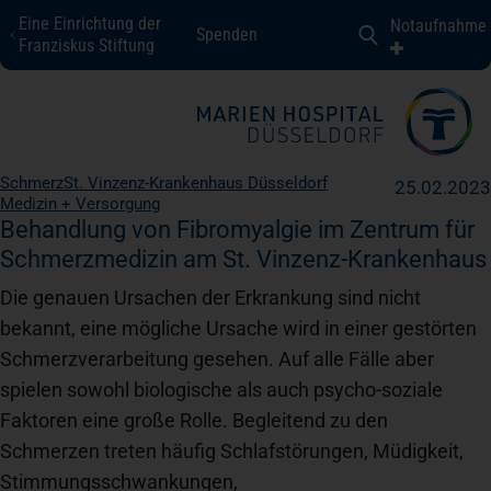
Eine Einrichtung der
Notaufnahme
Spenden
Marien Hospital Düsseldorf
Franziskus Stiftung
Fachbereiche + Kompetenzen
Schmerz
St. Vinzenz-Krankenhaus Düsseldorf
25.02.2023
Medizin + Versorgung
Patienten + Besucher
Behandlung von Fibromyalgie im Zentrum für
Schmerzmedizin am St. Vinzenz-Krankenhaus
Über uns
Die genauen Ursachen der Erkrankung sind nicht
bekannt, eine mögliche Ursache wird in einer gestörten
Schmerzverarbeitung gesehen. Auf alle Fälle aber
Karriere
spielen sowohl biologische als auch psycho-soziale
Faktoren eine große Rolle. Begleitend zu den
Kontakt
Schmerzen treten häufig Schlafstörungen, Müdigkeit,
Stimmungsschwankungen,