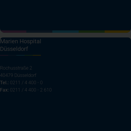
(öffnet in einem neuen Tab)
(öffnet in einem neuen Tab)
(öffnet in einem neuen Tab)
(öffnet in einem neuen T
Marien Hospital
Düsseldorf
Rochusstraße 2
40479 Düsseldorf
Tel.:
0211 / 4 400 - 0
Fax:
0211 / 4 400 - 2 610
(öffnet in einem neuen Tab)
Ihre Anreise
Telefon