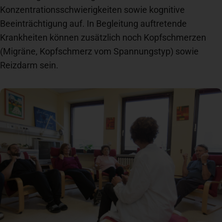
Konzentrationsschwierigkeiten sowie kognitive
Spenden
+ Helfen
Beeinträchtigung auf. In Begleitung auftretende
Krankheiten können zusätzlich noch Kopfschmerzen
(Migräne, Kopfschmerz vom Spannungstyp) sowie
News
Reizdarm sein.
Spenden
+ Helfen
Veranstaltungen
Spenden
+ Helfen
Patientenportal