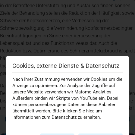
in der Betroffene Unterstützung und Austausch finden können.
Ziele der Behandlung stellen die Reduktion der Häufigkeit sowie
Schwere der Kopfschmerzen, eine Verbesserung der
Schmerzbewältigung, die Verminderung kopfschmerzbedingter
Beeinträchtigungen im Sinne einer Verbesserung der
Lebensqualität und des Funktionsniveaus dar. Auch die
Reduktion bzw. Optimierung des Schmerzmittelgebrauchs spielt
häufig eine Rolle. Die Gruppe dient außerdem nicht nur der
Cookies, externe Dienste & Datenschutz
therapeutischen Unterstützung, sondern auch der
gemeinsamen Bewältigung von Herausforderungen im Alltag.
Nach Ihrer Zustimmung verwenden wir Cookies um die
Das Zentrum biete eine breite Palette von
Anzeige zu optimieren. Zur Analyse der Zugriffe auf
unsere Website verwenden wir Matomo Analytics.
Behandlungsmöglichkeiten an, von medikamentösen Therapien
Außerdem binden wir Skripte von YouTube ein. Dabei
bis hin zu nicht-medikamentösen Ansätzen wie Physiotherapie
können personenbezogene Daten an diese Anbieter
und Lebensstiländerungen. Die Schmerztherapie ist multimodal.
übermittelt werden. Bitte klicken Sie
hier
, um
Informationen zum Datenschutz zu erhalten.
DAS KÖNNTE SIE AUCH INTERESSIEREN