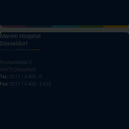
(öffnet in einem neuen Tab)
(öffnet in einem neuen Tab)
(öffnet in einem neuen Tab)
(öffnet in einem neuen T
Marien Hospital
Düsseldorf
Rochusstraße 2
40479 Düsseldorf
Tel.:
0211 / 4 400 - 0
Fax:
0211 / 4 400 - 2 610
(öffnet in einem neuen Tab)
Ihre Anreise
Telefon