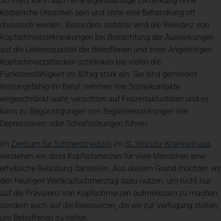
Schmerz kann auch eine eigenständige Erkrankung ohne
körperliche Ursachen sein und ohne eine Behandlung oft
chronisch werden. Besonders sichtbar wird die Relevanz von
Kopfschmerzerkrankungen bei Betrachtung der Auswirkungen
auf die Lebensqualität der Betroffenen und ihren Angehörigen.
Kopfschmerzattacken schränken bei vielen die
Funktionsfähigkeit im Alltag stark ein. Sie sind gemindert
leistungsfähig im Beruf, nehmen ihre Sozialkontakte
eingeschränkt wahr, verzichten auf Freizeitaktivitäten und es
kann zu Begünstigungen von Begleiterkrankungen wie
Depressionen oder Schlafstörungen führen.
(öffnet in einem neuen Tab)
(ö
Im
Zentrum für Schmerzmedizin
im
St. Vinzenz-Krankenhaus
verstehen wir, dass Kopfschmerzen für viele Menschen eine
erhebliche Belastung darstellen. Aus diesem Grund möchten wir
den heutigen Weltkopfschmerztag dazu nutzen, um nicht nur
auf die Prävalenz von Kopfschmerzen aufmerksam zu machen,
sondern auch auf die Ressourcen, die wir zur Verfügung stellen,
um Betroffenen zu helfen.