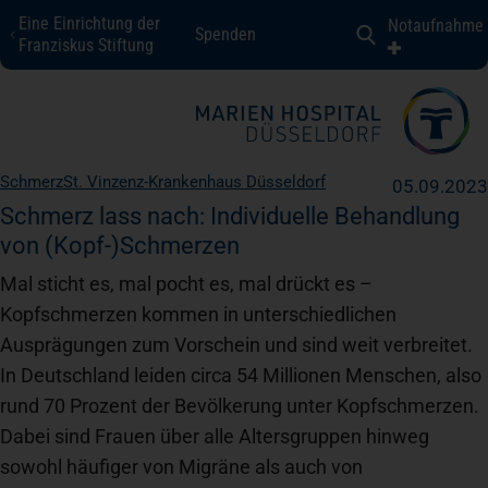
Eine Einrichtung der
Notaufnahme
Spenden
Marien Hospital Düsseldorf
Franziskus Stiftung
Fachbereiche + Kompetenzen
Schmerz
St. Vinzenz-Krankenhaus Düsseldorf
05.09.2023
Patienten + Besucher
Schmerz lass nach: Individuelle Behandlung
von (Kopf-)Schmerzen
Mal sticht es, mal pocht es, mal drückt es –
Über uns
Kopfschmerzen kommen in unterschiedlichen
Ausprägungen zum Vorschein und sind weit verbreitet.
Karriere
In Deutschland leiden circa 54 Millionen Menschen, also
rund 70 Prozent der Bevölkerung unter Kopfschmerzen.
Dabei sind Frauen über alle Altersgruppen hinweg
Kontakt
sowohl häufiger von Migräne als auch von