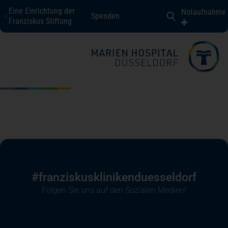
Eine Einrichtung der
Notaufnahme
Spenden
Marien Hospital Düsseldorf
Franziskus Stiftung
Fachbereiche + Kompetenzen
Patienten + Besucher
Über uns
Karriere
#franziskuskliniken­duesseldorf
Folgen Sie uns auf den Sozialen Medien!
Kontakt