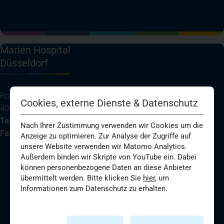
(öffnet in einem neuen Tab)
(öffnet in einem neuen Tab)
(öffnet in einem neuen Tab)
(öffnet in einem neuen T
Spenden
+ Helfen
Marien Hospital
News
Düsseldorf
Spenden
+ Helfen
Rochusstraße 2
Cookies, externe Dienste & Datenschutz
40479 Düsseldorf
Tel.:
0211 / 4 400 - 0
Nach Ihrer Zustimmung verwenden wir Cookies um die
Veranstaltungen
Fax:
0211 / 4 400 - 2 610
Anzeige zu optimieren. Zur Analyse der Zugriffe auf
unsere Website verwenden wir Matomo Analytics.
Außerdem binden wir Skripte von YouTube ein. Dabei
(öffnet in einem neuen Tab)
Spenden
Ihre Anreise
+ Helfen
können personenbezogene Daten an diese Anbieter
übermittelt werden. Bitte klicken Sie
hier
, um
Informationen zum Datenschutz zu erhalten.
Telefon
Patientenportal
E-Mail senden