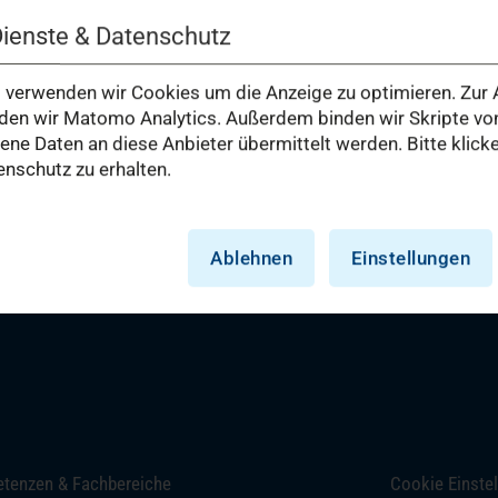
iskuskliniken­duessel
Dienste & Datenschutz
Urologie, Uro-Onkologie und 
verwenden wir Cookies um die Anzeige zu optimieren. Zur A
Folgen Sie uns auf den Sozialen Medien!
en wir Matomo Analytics. Außerdem binden wir Skripte von
Viszeral-, Minimal- und Onko
e Daten an diese Anbieter übermittelt werden. Bitte klick
nschutz zu erhalten.
(öffnet in einem neuen Tab)
(öffnet in einem neuen Tab)
(öffnet in einem neuen Tab)
(öffnet in einem neuen Tab)
Zentren + Spezialisierte Ver
Ablehnen
Einstellungen
Praxen + Ambulante Versorg
ie und Neuroradiologie
Pflege + Therapie
tenzen & Fachbereiche
Cookie Einste