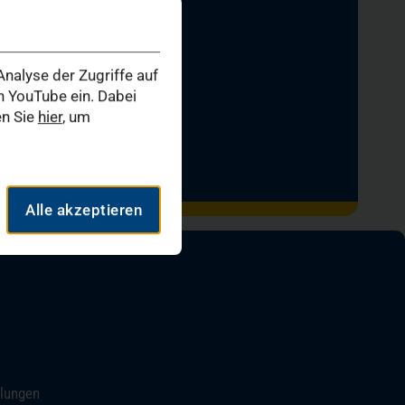
dorf
Kinderurologie
nalyse der Zugriffe auf
 YouTube ein. Dabei
logische Chirurgie
en Sie
hier
, um
sorgung
Alle akzeptieren
ung
llungen