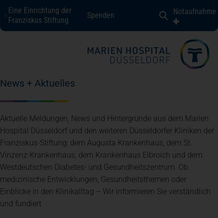
Eine Einrichtung der
Notaufnahme
Spenden
Marien Hospital Düsseldorf
Franziskus Stiftung
Fachbereiche + Kompetenzen
News + Aktuelles
Patienten + Besucher
Aktuelle Meldungen, News und Hintergründe aus dem Marien
Über uns
Hospital Düsseldorf und den weiteren Düsseldorfer Kliniken der
Franziskus-Stiftung: dem Augusta Krankenhaus, dem St.
Vinzenz-Krankenhaus, dem Krankenhaus Elbroich und dem
Karriere
Westdeutschen Diabetes- und Gesundheitszentrum. Ob
medizinische Entwicklungen, Gesundheitsthemen oder
Einblicke in den Klinikalltag – Wir informieren Sie verständlich
Kontakt
und fundiert.