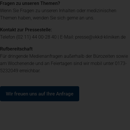
Fragen zu unseren Themen?
Wenn Sie Fragen zu unseren Inhalten oder medizinischen
Spenden
+ Helfen
Themen haben, wenden Sie sich gerne an uns.
Kontakt zur Pressestelle:
News
Telefon (02 11) 44 00-28 40 | E-Mail: presse@vkkd-kliniken.de
Rufbereitschaft
Spenden
+ Helfen
Für dringende Medienanfragen außerhalb der Bürozeiten sowie
am Wochenende und an Feiertagen sind wir mobil unter 0173-
5232049 erreichbar.
Veranstaltungen
(öffnet in einem neuen Tab)
Wir freuen uns auf Ihre Anfrage
Spenden
+ Helfen
Patientenportal