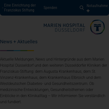
Eine Einrichtung der
Notaufnahme
Spenden
Marien Hospital Düsseldorf
Franziskus Stiftung
Fachbereiche + Kompetenzen
News + Aktuelles
Patienten + Besucher
Aktuelle Meldungen, News und Hintergründe aus dem Marien
Über uns
Hospital Düsseldorf und den weiteren Düsseldorfer Kliniken der
Franziskus-Stiftung: dem Augusta Krankenhaus, dem St.
Vinzenz-Krankenhaus, dem Krankenhaus Elbroich und dem
Karriere
Westdeutschen Diabetes- und Gesundheitszentrum. Ob
medizinische Entwicklungen, Gesundheitsthemen oder
Einblicke in den Klinikalltag – Wir informieren Sie verständlich
Kontakt
und fundiert.