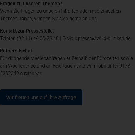
Fragen zu unseren Themen?
Wenn Sie Fragen zu unseren Inhalten oder medizinischen
Spenden
+ Helfen
Themen haben, wenden Sie sich gerne an uns.
Kontakt zur Pressestelle:
News
Telefon (02 11) 44 00-28 40 | E-Mail: presse@vkkd-kliniken.de
Rufbereitschaft
Spenden
+ Helfen
Für dringende Medienanfragen außerhalb der Bürozeiten sowie
am Wochenende und an Feiertagen sind wir mobil unter 0173-
5232049 erreichbar.
Veranstaltungen
(öffnet in einem neuen Tab)
Wir freuen uns auf Ihre Anfrage
Spenden
+ Helfen
Patientenportal