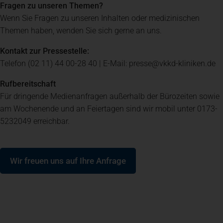
Fragen zu unseren Themen?
Wenn Sie Fragen zu unseren Inhalten oder medizinischen
Spenden
+ Helfen
Themen haben, wenden Sie sich gerne an uns.
Kontakt zur Pressestelle:
News
Telefon (02 11) 44 00-28 40 | E-Mail: presse@vkkd-kliniken.de
Rufbereitschaft
Spenden
+ Helfen
Für dringende Medienanfragen außerhalb der Bürozeiten sowie
am Wochenende und an Feiertagen sind wir mobil unter 0173-
5232049 erreichbar.
Veranstaltungen
(öffnet in einem neuen Tab)
Wir freuen uns auf Ihre Anfrage
Spenden
+ Helfen
Patientenportal