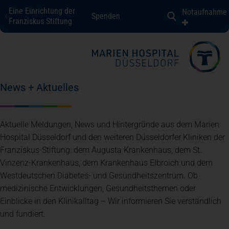
Eine Einrichtung der
Notaufnahme
Spenden
Marien Hospital Düsseldorf
Franziskus Stiftung
Fachbereiche + Kompetenzen
News + Aktuelles
Patienten + Besucher
Aktuelle Meldungen, News und Hintergründe aus dem Marien
Über uns
Hospital Düsseldorf und den weiteren Düsseldorfer Kliniken der
Franziskus-Stiftung: dem Augusta Krankenhaus, dem St.
Vinzenz-Krankenhaus, dem Krankenhaus Elbroich und dem
Karriere
Westdeutschen Diabetes- und Gesundheitszentrum. Ob
medizinische Entwicklungen, Gesundheitsthemen oder
Einblicke in den Klinikalltag – Wir informieren Sie verständlich
Kontakt
und fundiert.