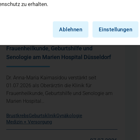
nschutz zu erhalten.
Ablehnen
Einstellungen
Neue Oberärztin verstärkt Klinik für
Frauenheilkunde, Geburtshilfe und
Senologie am Marien Hospital Düsseldorf
Dr. Anna-Maria Kaimasidou verstärkt seit
01.07.2026 als Oberärztin die Klinik für
Frauenheilkunde, Geburtshilfe und Senologie am
Marien Hospital…
Brustkrebs
Geburtsklinik
Gynäkologie
Medizin + Versorgung