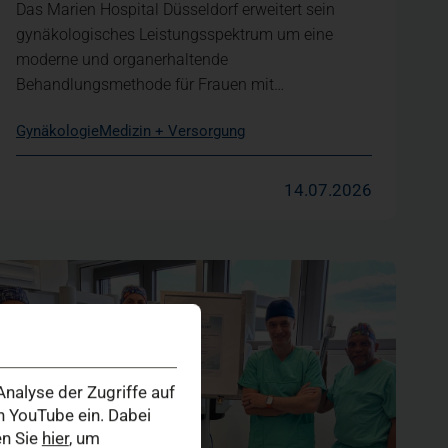
Das Marien Hospital Düsseldorf erweitert sein
gynäkologisches Leistungsspektrum um eine
moderne und organerhaltende
Behandlungsmethode für Frauen mit…
Gynäkologie
Medizin + Versorgung
14.07.2026
nalyse der Zugriffe auf
 YouTube ein. Dabei
en Sie
hier
, um