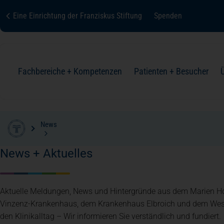
Eine Einrichtung der Franziskus Stiftung
Spenden
Fachbereiche + Kompetenzen
Patienten + Besucher
News
palliativmedizin
Fachbereiche + Kompetenzen
Patienten + Besucher
Über uns
Karriere
Kontakt
Zur Übersicht
Zur Übersicht
Zur Übersicht
Zur Übersicht
Zur Übersicht
Zur Übersicht
News + Aktuelles
Anästhesie und Operative Intensivmedizin
Ihre Aufnahme
Organisation + Struktur
Aktuelle Meldungen, News und Hintergründe aus dem Marien Hos
Vinzenz-Krankenhaus, dem Krankenhaus Elbroich und dem West
Augenheilkunde
Ihr Aufenthalt
Qualität + Sicherheit
den Klinikalltag – Wir informieren Sie verständlich und fundiert.