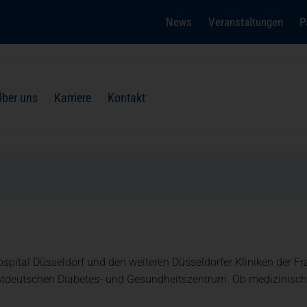
News
Veranstaltungen
P
(öffnet in einem neuen Tab)
Über uns
Karriere
Kontakt
Strahlentherapie und Radiolo
Für Besucher
Ehrenamt + Engagement
pital Düsseldorf und den weiteren Düsseldorfer Kliniken der F
deutschen Diabetes- und Gesundheitszentrum. Ob medizinische
Unfall- und Wiederherstellung
Dialog + Kontakt