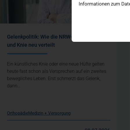
Informationen zum Date
Gelenkpolitik: Wie die NRW-Reform Hüfte
und Knie neu verteilt
Ein künstliches Knie oder eine neue Hüfte gelten
heute fast schon als Versprechen auf ein zweites
bewegliches Leben. Erst schmerzt das Gelenk,
dann…
Orthopädie
Medizin + Versorgung