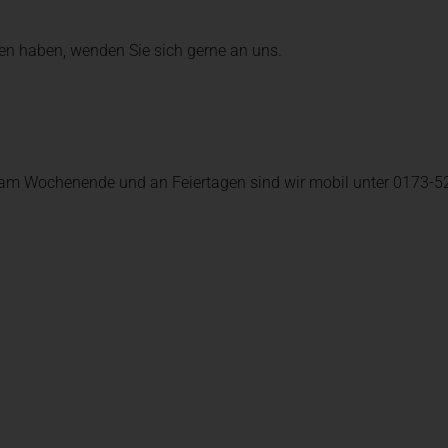
Urologie, Uro-Onkologie und 
en haben, wenden Sie sich gerne an uns.
Viszeral-, Minimal- und Onko
am Wochenende und an Feiertagen sind wir mobil unter 0173-52
Zentren + Spezialisierte Ver
Praxen + Ambulante Versorg
ie und Neuroradiologie
Pflege + Therapie