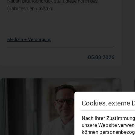
Neben Bluthochdruck stellt diese Form des
Diabetes den größten…
Medizin + Versorgung
05.08.2026
Cookies, externe 
Nach Ihrer Zustimmung 
unsere Website verwend
können personenbezogen