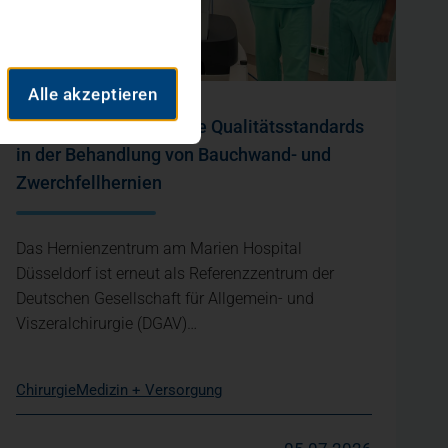
Alle akzeptieren
DGAV bestätigt höchste Qualitätsstandards
in der Behandlung von Bauchwand- und
Zwerchfellhernien
Das Hernienzentrum am Marien Hospital
Düsseldorf ist erneut als Referenzzentrum der
Deutschen Gesellschaft für Allgemein- und
Viszeralchirurgie (DGAV)…
Chirurgie
Medizin + Versorgung