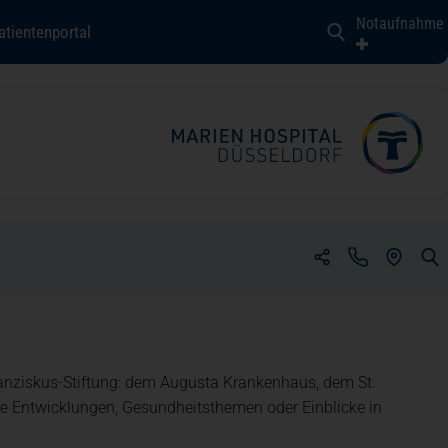
Notaufnahme
(öffnet in einem neuen Tab)
atientenportal
(ÖFFNET 
(öffnet in einem neuen Tab)
(öffnet in einem neuen Tab)
gische Onkologie
ranziskus-Stiftung: dem Augusta Krankenhaus, dem St.
 Entwicklungen, Gesundheitsthemen oder Einblicke in
schirurgie