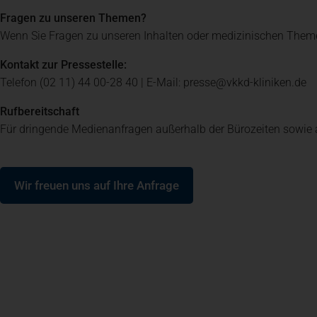
Fragen zu unseren Themen?
Klinik für Frauenheilkunde, Geburtshilfe und Senologie
Ihre Entlassung
Wenn Sie Fragen zu unseren Inhalten oder medizinischen Them
Kontakt zur Pressestelle:
Telefon (02 11) 44 00-28 40 | E-Mail: presse@vkkd-kliniken.de
Innere Medizin
Rufbereitschaft
Für dringende Medienanfragen außerhalb der Bürozeiten sowie 
Neurologie
(öffnet in einem neuen Tab)
Wir freuen uns auf Ihre Anfrage
Onkologie, Hämatologie und Palliativmedizin
Institut für Diagnostische und Interventionelle Radiolog